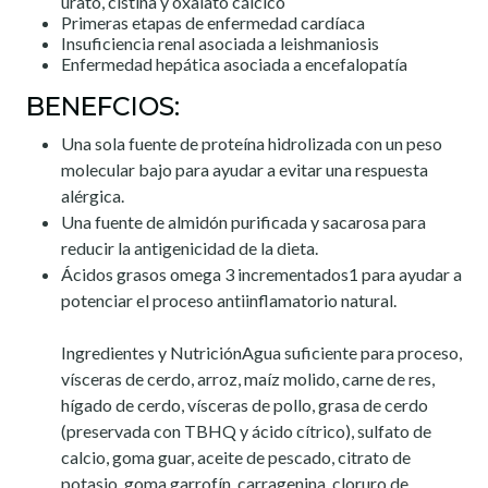
urato, cistina y oxalato cálcico
Primeras etapas de enfermedad cardíaca
Insuficiencia renal asociada a leishmaniosis
Enfermedad hepática asociada a encefalopatía
BENEFCIOS:
Una sola fuente de proteína hidrolizada con un peso
molecular bajo para ayudar a evitar una respuesta
alérgica.
Una fuente de almidón purificada y sacarosa para
reducir la antigenicidad de la dieta.
Ácidos grasos omega 3 incrementados1 para ayudar a
potenciar el proceso antiinflamatorio natural.
Ingredientes y NutriciónAgua suficiente para proceso,
vísceras de cerdo, arroz, maíz molido, carne de res,
hígado de cerdo, vísceras de pollo, grasa de cerdo
(preservada con TBHQ y ácido cítrico), sulfato de
calcio, goma guar, aceite de pescado, citrato de
potasio, goma garrofín, carragenina, cloruro de