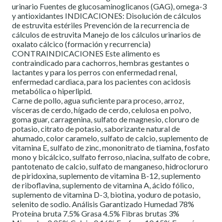
urinario Fuentes de glucosaminoglicanos (GAG), omega-3
y antioxidantes INDICACIONES: Disolución de cálculos
de estruvita estériles Prevención de la recurrencia de
cálculos de estruvita Manejo de los cálculos urinarios de
oxalato cálcico (formación y recurrencia)
CONTRAINDICACIONES Este alimento es
contraindicado para cachorros, hembras gestantes o
lactantes y para los perros con enfermedad renal,
enfermedad cardiaca, para los pacientes con acidosis
metabólica o hiperlipid.
Carne de pollo, agua suficiente para proceso, arroz,
vísceras de cerdo, hígado de cerdo, celulosa en polvo,
goma guar, carragenina, sulfato de magnesio, cloruro de
potasio, citrato de potasio, saborizante natural de
ahumado, color caramelo, sulfato de calcio, suplemento de
vitamina E, sulfato de zinc, mononitrato de tiamina, fosfato
mono y bicálcico, sulfato ferroso, niacina, sulfato de cobre,
pantotenato de calcio, sulfato de manganeso, hidrocloruro
de piridoxina, suplemento de vitamina B-12, suplemento
de riboflavina, suplemento de vitamina A, ácido fólico,
suplemento de vitamina D-3, biotina, yoduro de potasio,
selenito de sodio. Análisis Garantizado Humedad 78%
Proteína bruta 7.5% Grasa 4.5% Fibras brutas 3%