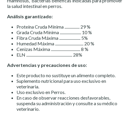
rhamnosus,
bacterias benéficas indicadas para promover
la salud intestinal en perros.
Análisis garantizado:
Proteína Cruda Mínima ................. 29 %
Grada Cruda Mínima ........................ 10 %
Fibra Cruda Máxima ........................ 5%
Humedad Máxima ................................ 20 %
Cenizas Máxima ................................. 8 %
ELN .................................................... 28%
Advertencias y precauciones de uso:
Este producto no sustituye un alimento completo.
Suplemento nutricional para uso exclusivo en
veterinaria.
Uso exclusivo en Perros.
En caso de observar reacciones desfavorables,
suspenda su administración y consulte a su médico
veterinario.