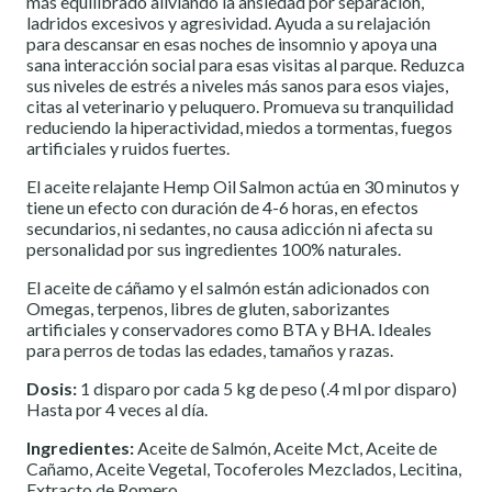
más equilibrado aliviando la ansiedad por separación,
ladridos excesivos y agresividad. Ayuda a su relajación
para descansar en esas noches de insomnio y apoya una
sana interacción social para esas visitas al parque. Reduzca
sus niveles de estrés a niveles más sanos para esos viajes,
citas al veterinario y peluquero. Promueva su tranquilidad
reduciendo la hiperactividad, miedos a tormentas, fuegos
artificiales y ruidos fuertes.
El aceite relajante Hemp Oil Salmon actúa en 30 minutos y
tiene un efecto con duración de 4-6 horas, en efectos
secundarios, ni sedantes, no causa adicción ni afecta su
personalidad por sus ingredientes 100% naturales.
El aceite de cáñamo y el salmón están adicionados con
Omegas, terpenos, libres de gluten, saborizantes
artificiales y conservadores como BTA y BHA. Ideales
para perros de todas las edades, tamaños y razas.
Dosis:
1 disparo por cada 5 kg de peso (.4 ml por disparo)
Hasta por 4 veces al día.
Ingredientes:
Aceite de Salmón, Aceite Mct, Aceite de
Cañamo, Aceite Vegetal, Tocoferoles Mezclados, Lecitina,
Extracto de Romero.