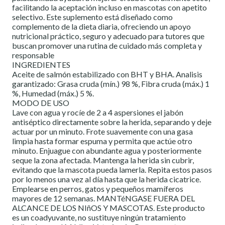
facilitando la aceptación incluso en mascotas con apetito
selectivo. Este suplemento está diseñado como
complemento de la dieta diaria, ofreciendo un apoyo
nutricional práctico, seguro y adecuado para tutores que
buscan promover una rutina de cuidado más completa y
responsable
INGREDIENTES
Aceite de salmón estabilizado con BHT y BHA. Analisis
garantizado: Grasa cruda (mín.) 98 %, Fibra cruda (máx.) 1
%, Humedad (máx.) 5 %.
MODO DE USO
Lave con agua y rocíe de 2 a 4 aspersiones el jabón
antiséptico directamente sobre la herida, separando y deje
actuar por un minuto. Frote suavemente con una gasa
limpia hasta formar espuma y permita que actúe otro
minuto. Enjuague con abundante agua y posteriormente
seque la zona afectada. Mantenga la herida sin cubrir,
evitando que la mascota pueda lamerla. Repita estos pasos
por lo menos una vez al día hasta que la herida cicatrice.
Emplearse en perros, gatos y pequeños mamíferos
mayores de 12 semanas. MANTéNGASE FUERA DEL
ALCANCE DE LOS NIñOS Y MASCOTAS. Este producto
es un coadyuvante, no sustituye ningún tratamiento