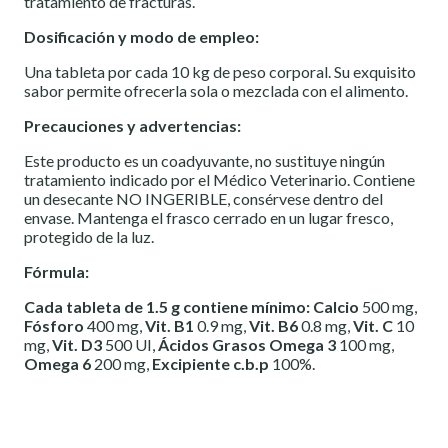
tratamiento de fracturas.
Dosificación y modo de empleo:
Una tableta por cada 10 kg de peso corporal. Su exquisito
sabor permite ofrecerla sola o mezclada con el alimento.
Precauciones y advertencias:
Este producto es un coadyuvante, no sustituye ningún
tratamiento indicado por el Médico Veterinario. Contiene
un desecante NO INGERIBLE, consérvese dentro del
envase. Mantenga el frasco cerrado en un lugar fresco,
protegido de la luz.
Fórmula:
Cada tableta de 1.5 g contiene mínimo:
Calcio
500 mg,
Fósforo
400 mg,
Vit. B1
0.9 mg,
Vit. B6
0.8 mg,
Vit. C
10
mg,
Vit. D3
500 UI,
Ácidos Grasos
Omega 3
100 mg,
Omega 6
200 mg,
Excipiente c.b.p
100%.