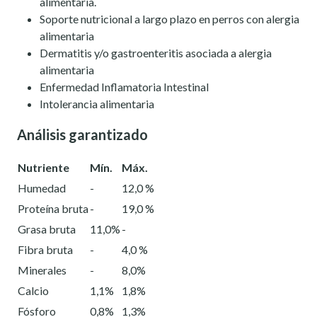
alimentaria.
Soporte nutricional a largo plazo en perros con alergia
alimentaria
Dermatitis y/o gastroenteritis asociada a alergia
alimentaria
Enfermedad Inflamatoria Intestinal
Intolerancia alimentaria
Análisis garantizado
Nutriente
Mín.
Máx.
Humedad
-
12,0 %
Proteína bruta
-
19,0 %
Grasa bruta
11,0%
-
Fibra bruta
-
4,0 %
Minerales
-
8,0%
Calcio
1,1%
1,8%
Fósforo
0,8%
1,3%