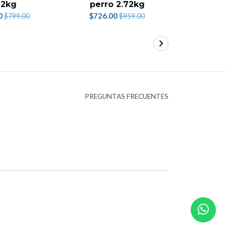
72kg
perro 2.72kg
gato c
0
$726.00
$665.
$799.00
$959.00
PREGUNTAS FRECUENTES