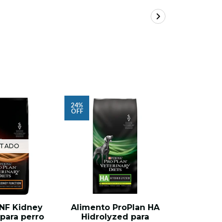
24%
24%
OFF
OFF
TADO
 NF Kidney
Alimento ProPlan HA
Pro 
para perro
Hidrolyzed para
Hydrol