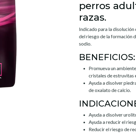
perros adul
razas.
Indicado para la disolución 
del riesgo de la formación d
sodio.
BENEFICIOS:
Promueva un ambiente u
cristales de estruvitas 
Ayuda a disolver piedra
de oxalato de calcio.
INDICACION
Ayuda a disolver urolito
Ayuda a reducir el ries
Reducir el riesgo de rec