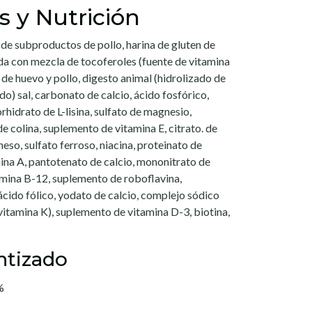
s y Nutrición
a de subproductos de pollo, harina de gluten de
da con mezcla de tocoferoles (fuente de vitamina
r de huevo y pollo, digesto animal (hidrolizado de
do) sal, carbonato de calcio, ácido fosfórico,
hidrato de L-lisina, sulfato de magnesio,
de colina, suplemento de vitamina E, citrato. de
eso, sulfato ferroso, niacina, proteinato de
ina A, pantotenato de calcio, mononitrato de
amina B-12, suplemento de roboflavina,
ácido fólico, yodato de calcio, complejo sódico
vitamina K), suplemento de vitamina D-3, biotina,
ntizado
%