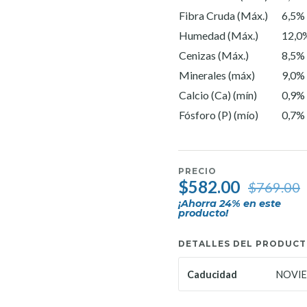
Fibra Cruda (Máx.)
6,5%
Humedad (Máx.)
12,0
Cenizas (Máx.)
8,5%
Minerales (máx)
9,0%
Calcio (Ca) (mín)
0,9%
Fósforo (P) (mío)
0,7%
PRECIO
$582.00
$769.00
¡Ahorra
24
% en este
producto!
DETALLES DEL PRODUC
NOVIE
Caducidad