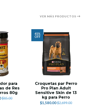
VER MÁS PRODUCTOS
41%
24%
OFF
OFF
dor para
Croquetas par Perro
Croqu
as de Res
Pro Plan Adult
Perro 
rros 80g
Sensitive Skin de 13
Plan A
kg para Perro
Media
0
$85.00
$1,580.00
$1,376.
$2,699.00