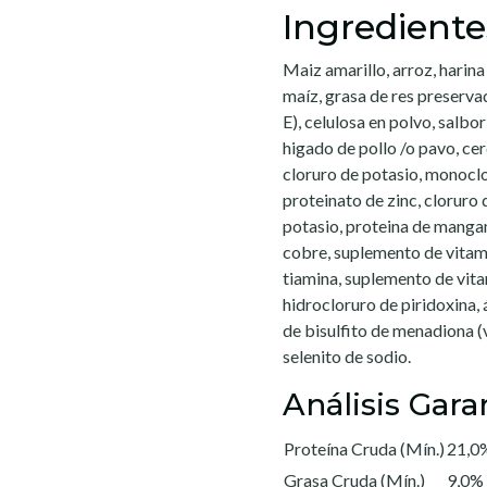
Ingrediente
Maiz amarillo, arroz, harin
maíz, grasa de res preserva
E), celulosa en polvo, salbo
higado de pollo /o pavo, cer
cloruro de potasio, monoclor
proteinato de zinc, cloruro 
potasio, proteina de mangan
cobre, suplemento de vitam
tiamina, suplemento de vit
hidrocloruro de piridoxina, 
de bisulfito de menadiona (
selenito de sodio.
Análisis Gara
Proteína Cruda (Mín.)
21,0
Grasa Cruda (Mín.)
9,0%