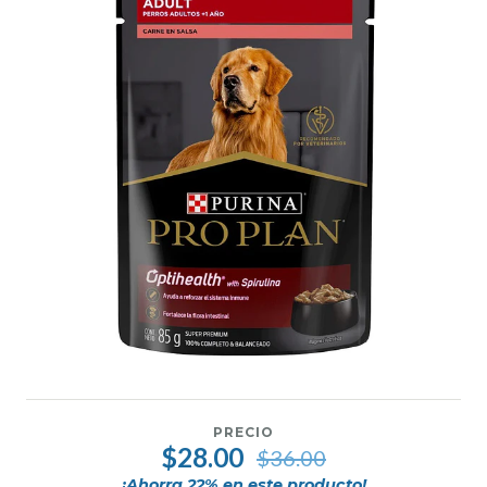
PRECIO
$28.00
$36.00
¡Ahorra
22
% en este producto!