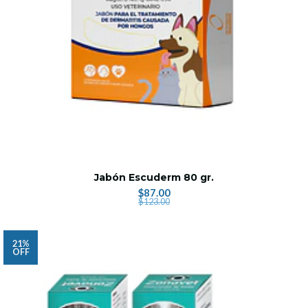
Jabón Escuderm 80 gr.
$87.00
$123.00
21%
OFF