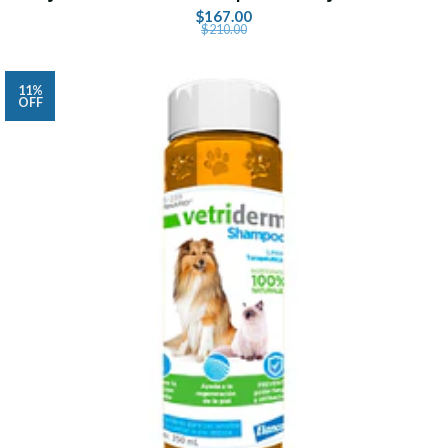
$167.00
$210.00
11%
OFF