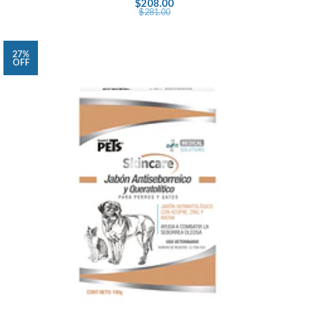
$208.00
$281.00
27%
OFF