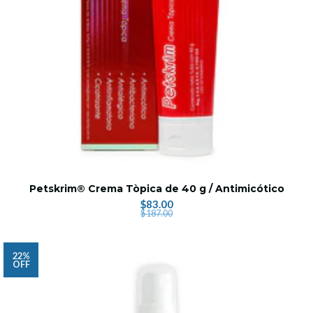
Petskrim® Crema Tòpica de 40 g / Antimicótico
$83.00
$187.00
22%
OFF