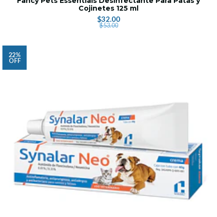
Fancy Pets Essentials Desinfectante Para Patas y
Cojinetes 125 ml
$32.00
$53.00
22%
OFF