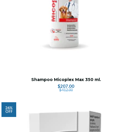
Shampoo Micoplex Max 350 ml.
$207.00
$412.00
26%
OFF