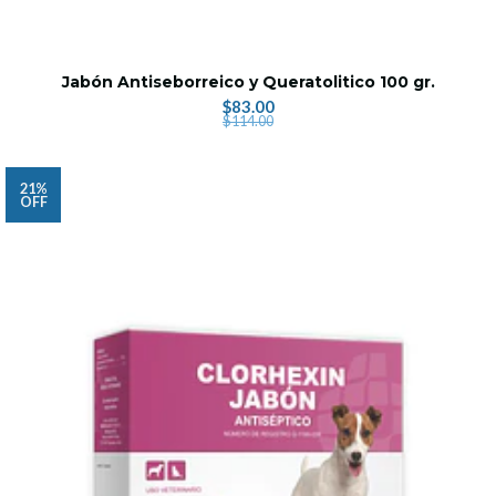
Jabón Antiseborreico y Queratolitico 100 gr.
$83.00
$114.00
21%
OFF