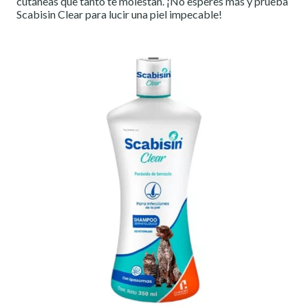
cutáneas que tanto te molestan. ¡No esperes más y prueba
Scabisin Clear para lucir una piel impecable!