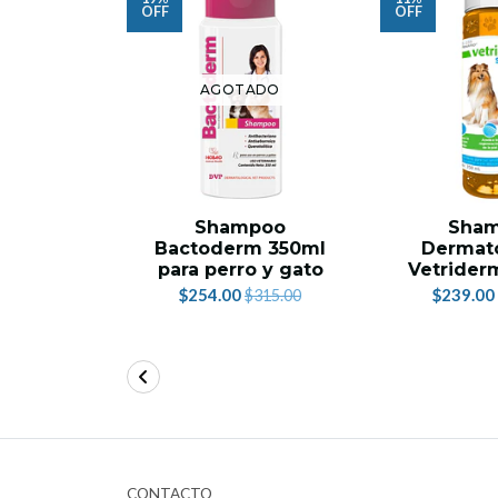
OFF
OFF
AGOTADO
Shampoo
Sha
Bactoderm 350ml
Dermat
para perro y gato
Vetrider
$254.00
$239.00
$315.00
CONTACTO