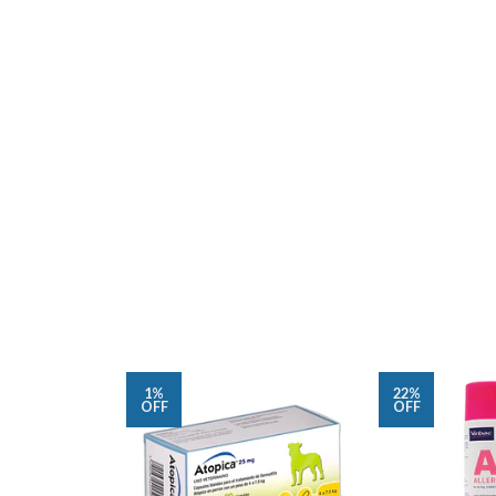
1%
22%
OFF
OFF