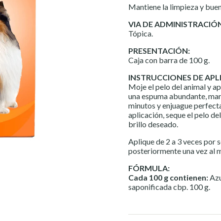
Mantiene la limpieza y buena
VIA DE ADMINISTRACIÓ
Tópica.
PRESENTACIÓN:
Caja con barra de 100 g.
INSTRUCCIONES DE APL
Moje el pelo del animal y a
una espuma abundante, man
minutos y enjuague perfecta
aplicación, seque el pelo del
brillo deseado.
Aplique de 2 a 3 veces por 
posteriormente una vez al m
FÓRMULA:
Cada 100 g contienen:
Azu
saponificada cbp. 100 g.