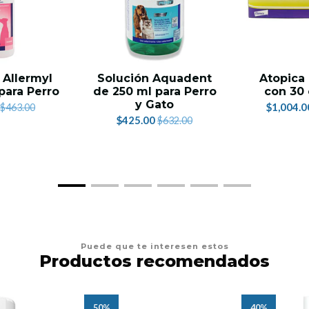
Allermyl
Solución Aquadent
Atopica
para Perro
de 250 ml para Perro
con 30 
y Gato
$1,004.0
$463.00
$425.00
$632.00
Puede que te interesen estos
Productos recomendados
50%
40%