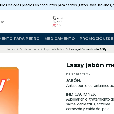
í los mejores precios en productos para perros, gatos, aves, bovinos, 
rse
MENTO PARA PERRO
MEDICAMENTO
PROMOCIONES EN
Inicio
Medicamento
Especialidades
Lassy jabón medicado 100g
Lassy jabón m
DESCRIPCIÓN
JABÓN:
Antiseborreico, antimicótic
INDICACIONES:
Auxiliar en el tratamiento d
sarna, dermatitis, eczema. C
comezón y caída del pelo.