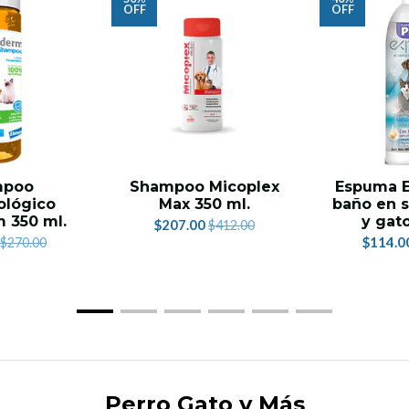
OFF
OFF
mpoo
Shampoo Micoplex
Espuma E
ológico
Max 350 ml.
baño en s
m 350 ml.
y gat
$207.00
$412.00
$114.0
$270.00
Perro Gato y Más