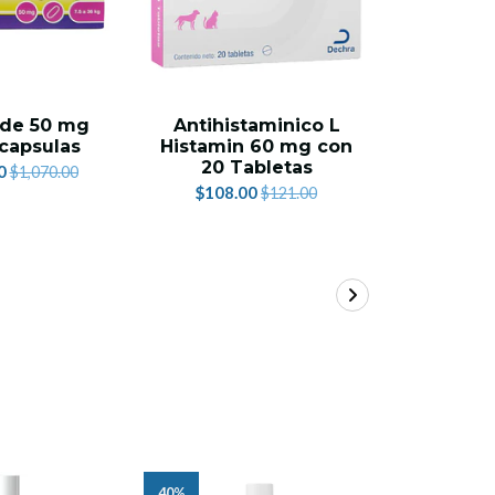
 de 50 mg
Antihistaminico L
Atopica
capsulas
Histamin 60 mg con
30 Cap
20 Tabletas
P
0
$1,070.00
$108.00
$1,219.
$121.00
40%
50%