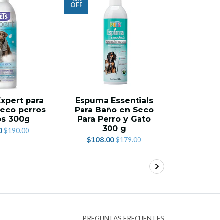
OFF
OFF
xpert para
Espuma Essentials
Shampoo
eco perros
Para Baño en Seco
Max 
os 300g
Para Perro y Gato
$207.
300 g
0
$190.00
$108.00
$179.00
PREGUNTAS FRECUENTES