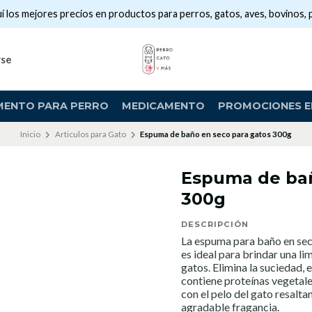
í los mejores precios en productos para perros, gatos, aves, bovinos, 
rse
MENTO PARA PERRO
MEDICAMENTO
PROMOCIONES EN
Inicio
Articulos para Gato
Espuma de baño en seco para gatos 300g
Espuma de bañ
300g
DESCRIPCIÓN
La espuma para baño en seco
es ideal para brindar una lim
gatos. Elimina la suciedad, 
contiene proteínas vegetales
con el pelo del gato resalta
agradable fragancia.