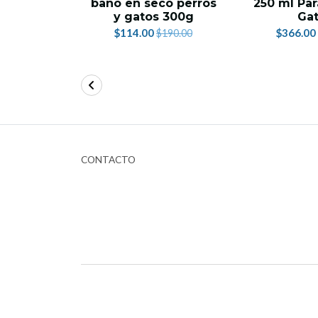
baño en seco perros
250 ml Par
y gatos 300g
Ga
$114.00
$366.00
$190.00
CONTACTO