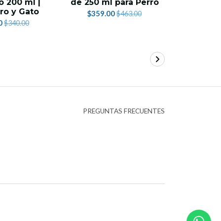
 200 ml |
de 250 ml para Perro
Natural
ro y Gato
Pet
$359.00
$463.00
0
$49.
$340.00
PREGUNTAS FRECUENTES