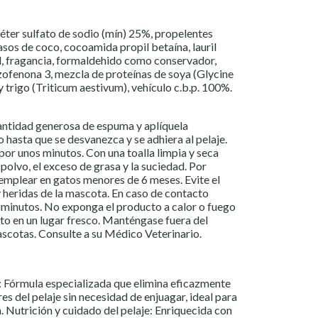
 éter sulfato de sodio (mín) 25%, propelentes
sos de coco, cocoamida propil betaína, lauril
l, fragancia, formaldehido como conservador,
zofenona 3, mezcla de proteínas de soya (Glycine
 trigo (Triticum aestivum), vehículo c.b.p. 100%.
cantidad generosa de espuma y aplíquela
hasta que se desvanezca y se adhiera al pelaje.
por unos minutos. Con una toalla limpia y seca
 polvo, el exceso de grasa y la suciedad. Por
o emplear en gatos menores de 6 meses. Evite el
y heridas de la mascota. En caso de contacto
 minutos. No exponga el producto a calor o fuego
to en un lugar fresco. Manténgase fuera del
mascotas. Consulte a su Médico Veterinario.
: Fórmula especializada que elimina eficazmente
es del pelaje sin necesidad de enjuagar, ideal para
. Nutrición y cuidado del pelaje: Enriquecida con