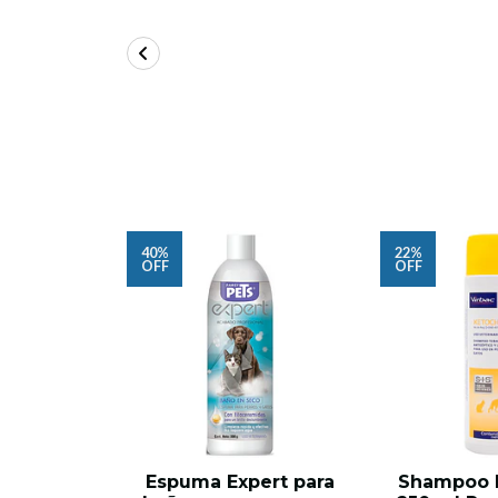
40%
22%
OFF
OFF
Espuma Expert para
Shampoo 