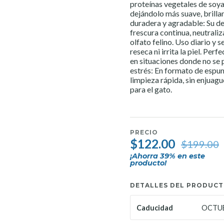
proteínas vegetales de soya,
dejándolo más suave, brillan
duradera y agradable: Su d
frescura continua, neutraliz
olfato felino. Uso diario y 
reseca ni irrita la piel. Pe
en situaciones donde no se 
estrés: En formato de espuma
limpieza rápida, sin enjuagu
para el gato.
PRECIO
$122.00
$199.00
¡Ahorra
39
% en este
producto!
DETALLES DEL PRODUC
OCTUB
Caducidad