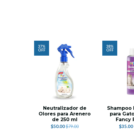
37%
38%
OFF
OFF
Neutralizador de
Shampoo E
Olores para Arenero
para Gato
de 250 ml
Fancy 
$50.00
$35.00
$79.00