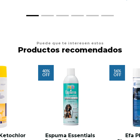
Puede que te interesen estos
Productos recomendados
40%
16%
OFF
OFF
Ketochlor
Espuma Essentials
Efa P