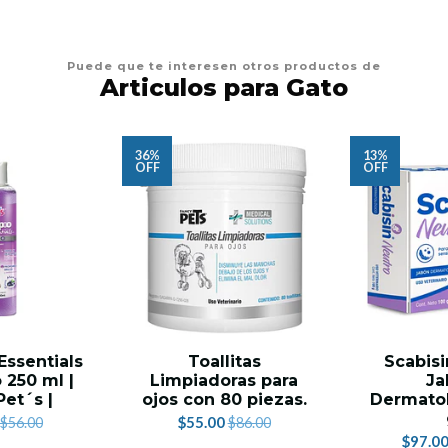
Puede que te interesen otros productos de
Articulos para Gato
36%
13%
OFF
OFF
ssentials
Toallitas
Scabisi
 250 ml |
Limpiadoras para
Ja
Pet´s |
ojos con 80 piezas.
Dermatol
$55.00
$56.00
$86.00
$97.0