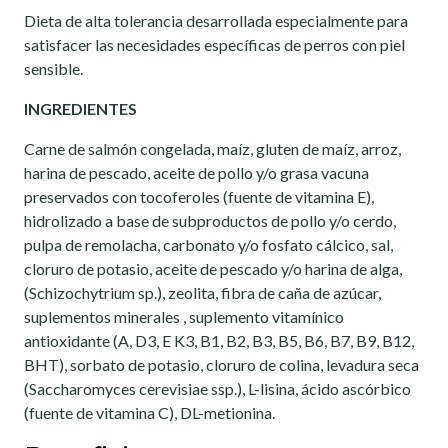
Dieta de alta tolerancia desarrollada especialmente para
satisfacer las necesidades específicas de perros con piel
sensible.
INGREDIENTES
Carne de salmón congelada, maíz, gluten de maíz, arroz,
harina de pescado, aceite de pollo y/o grasa vacuna
preservados con tocoferoles (fuente de vitamina E),
hidrolizado a base de subproductos de pollo y/o cerdo,
pulpa de remolacha, carbonato y/o fosfato cálcico, sal,
cloruro de potasio, aceite de pescado y/o harina de alga,
(Schizochytrium sp.), zeolita, fibra de caña de azúcar,
suplementos minerales , suplemento vitamínico
antioxidante (A, D3, E K3, B1, B2, B3, B5, B6, B7, B9, B12,
BHT), sorbato de potasio, cloruro de colina, levadura seca
(Saccharomyces cerevisiae ssp.), L-lisina, ácido ascórbico
(fuente de vitamina C), DL-metionina.