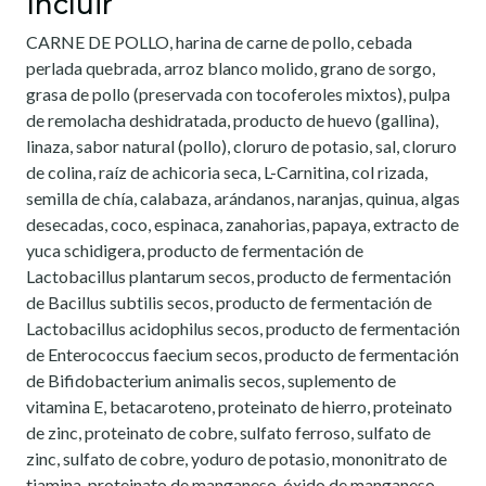
Incluir
CARNE DE POLLO, harina de carne de pollo, cebada
perlada quebrada, arroz blanco molido, grano de sorgo,
grasa de pollo (preservada con tocoferoles mixtos), pulpa
de remolacha deshidratada, producto de huevo (gallina),
linaza, sabor natural (pollo), cloruro de potasio, sal, cloruro
de colina, raíz de achicoria seca, L-Carnitina, col rizada,
semilla de chía, calabaza, arándanos, naranjas, quinua, algas
desecadas, coco, espinaca, zanahorias, papaya, extracto de
yuca schidigera, producto de fermentación de
Lactobacillus plantarum secos, producto de fermentación
de Bacillus subtilis secos, producto de fermentación de
Lactobacillus acidophilus secos, producto de fermentación
de Enterococcus faecium secos, producto de fermentación
de Bifidobacterium animalis secos, suplemento de
vitamina E, betacaroteno, proteinato de hierro, proteinato
de zinc, proteinato de cobre, sulfato ferroso, sulfato de
zinc, sulfato de cobre, yoduro de potasio, mononitrato de
tiamina, proteinato de manganeso, óxido de manganeso,