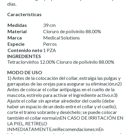
días.
Características
Medidas
39 cm
Material
Cloruro de polivinilo 88.00%
Marca
Medical Solutions
Especie
Perros
Contenido neto
1 PZA
INGREDIENTES
Tetraclorvinfos 12.00% Cloruro de polivinilo 88.00%
MODO DE USO
1) Antes de la colocación del collar, extraiga las pulgas y
garrapatas de las orejas para asegurar su eliminación.n2)
Antes de colocar el collar antipulgas en el cuello de la
mascota, estírelo para activar el ingrediente activo.n3)
Ajuste el collar sin apretar alrededor del cuello (debe
haber un espacio de un dedo entre el collar y el cuello),
corte el tramo sobrante y deséchelo; se puede colocar
también el collar normal.nEN CASO DE IRRITACIÓN EN
LA PIEL, RETÍRELO
INMEDIATAMENTE.nnRecomendaciones:nEn