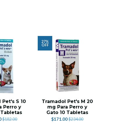
27%
27%
OFF
OFF
Pet's S 10
Tramadol Pet's M 20
Tramadol
 Perro y
mg Para Perro y
mg Para
 Tabletas
Gato 10 Tabletas
10
0
$171.00
$231.
$182.00
$234.00