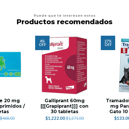
Puede que te interesen estos
Productos recomendados
4%
27%
OFF
OFF
de 20 mg
Galliprant 60mg
Tramadol 
primidos /
[[[Grapiprant]]] con
mg Para
etas
30 tabletas
Gato 10
$1,222.00
$133.0
$468.00
$1,271.00