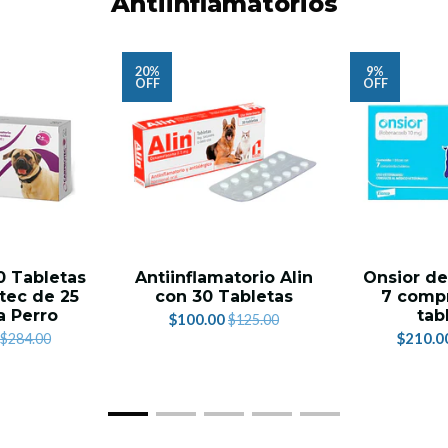
Antiinflamatorios
20%
9%
OFF
OFF
0 Tabletas
Antiinflamatorio Alin
Onsior de
tec de 25
con 30 Tabletas
7 compr
a Perro
tab
$100.00
$125.00
$210.0
$284.00