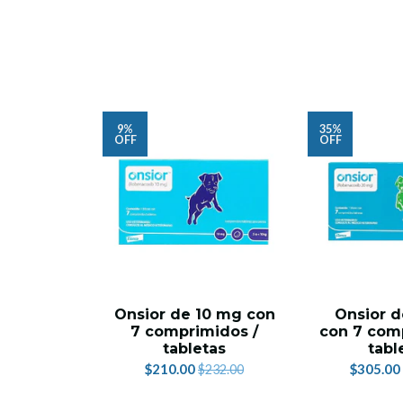
9%
35%
OFF
OFF
Onsior de 10 mg con
Onsior 
7 comprimidos /
con 7 com
tabletas
tabl
$210.00
$305.00
$232.00