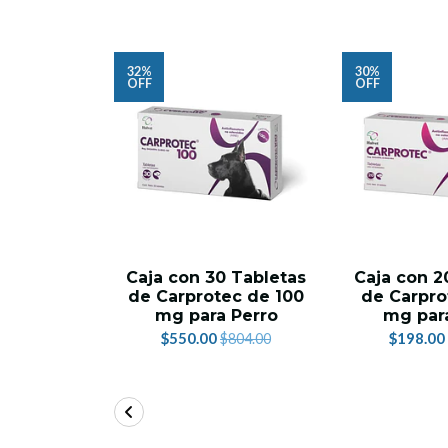
32%
30%
OFF
OFF
Caja con 30 Tabletas
Caja con 2
de Carprotec de 100
de Carpro
mg para Perro
mg par
$550.00
$198.00
$804.00