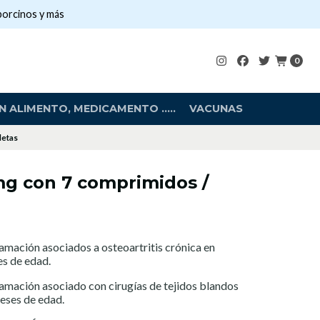
porcinos y más
0
 ALIMENTO, MEDICAMENTO .....
VACUNAS
letas
mg con 7 comprimidos /
lamación asociados a osteoartritis crónica en
es de edad.
lamación asociado con cirugías de tejidos blandos
meses de edad.