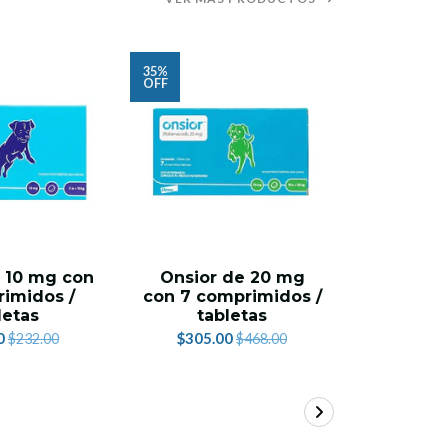
35%
13%
OFF
OFF
 10 mg con
Onsior de 20 mg
Ungüen
imidos /
con 7 comprimidos /
de
letas
tabletas
$299.
0
$305.00
$232.00
$468.00