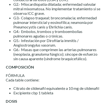
G2.- Miocardiopatía dilatada; enfermedad valvular
mitral mixomatosa. No implementar tratamiento si se
observa ICC grave.
G3.- Colapso traqueal; broncomalacia; enfermedad
pulmonar intersticial y eosinofílica; neumonía por
Pneumocystis canis y Ehrlichia canis.
G4.- Embolos, trombos y tromboembolias
pulmonares agudas o crónicas.
G5.- Infestación por Dirofilaria immitis /
Angiostrongylus vasorum.
G6.- Masas que comprimen las arterias pulmonares
(neoplasia, granuloma fúngico); síncope de esfuerzo
sin causa aparente (síndrome braquicefálico).
COMPOSICIÓN
FÓRMULA
Cada table contiene:
Citrato de sildenafil equivalente a 10 mg de sildenafil
Excipiente cbp 1 tableta
DOSIS