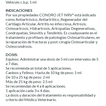
Vehículo c.b.p. 1 ml
INDICACIONES
Por sus propiedades CONDRO JET NRV* está indicado
como Antiartrósico, Antiartrítico, Regene­rador del
Cartílago Articular, Artritis no infecciosa, Artro­sis,
Osteoartrosis, Hidrartrosis, Artropatías Degenera­tivas,
Condropatías, Sinovitis y Tendinitis. Es coadyuvante en el
tratamiento y profilaxis de patologías Osteoarticu­lares, en
la reparación de fracturas y post-cirugía Osteoarticular y
Osteocondrosis.
DOSIS:
Equinos: Administrar una dosis de 5 ml con intervalos de 5
a 7 días.
Se recomienda un total de 5 aplica­ciones.
Caninos y Felinos: Hasta de 10 kg de peso: 1 ml
De 10 a 25 kg de peso: 2 ml
Más de 25 kg de peso: 2.5 ml
Se recomiendan de 4 a 8 aplicaciones.
1 aplicación cada 3 o 4 días.
La dosis y duración del tratamiento es responsabilidad y
criterio del Médico Veterinario.