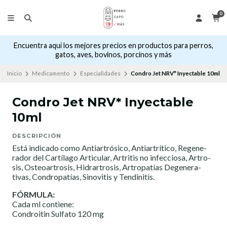
0
Encuentra aquí los mejores precios en productos para perros,
gatos, aves, bovinos, porcinos y más
Inicio
Medicamento
Especialidades
Condro Jet NRV* Inyectable 10ml
Condro Jet NRV* Inyectable
10ml
DESCRIPCIÓN
Está indicado como Antiartrósico, Antiartrítico, Regene­
rador del Cartílago Articular, Artritis no infecciosa, Artro­
sis, Osteoartrosis, Hidrartrosis, Artropatías Degenera­
tivas, Condropatías, Sinovitis y Tendinitis.
FÓRMULA:
Cada ml contiene:
Condroitin Sulfato 120 mg