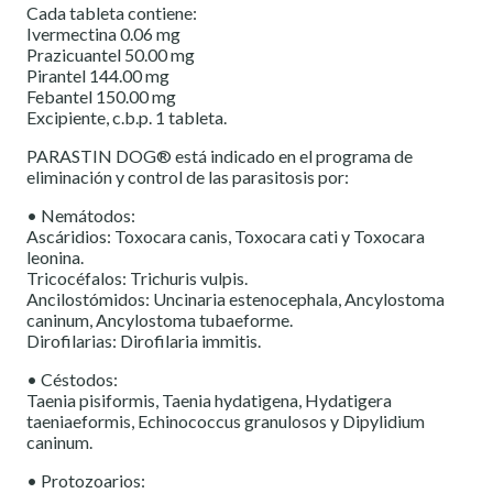
Cada tableta contiene:
Ivermectina 0.06 mg
Prazicuantel 50.00 mg
Pirantel 144.00 mg
Febantel 150.00 mg
Excipiente, c.b.p. 1 tableta.
PARASTIN DOG® está indicado en el programa de
eliminación y control de las parasitosis por:
• Nemátodos:
Ascáridios: Toxocara canis, Toxocara cati y Toxocara
leonina.
Tricocéfalos: Trichuris vulpis.
Ancilostómidos: Uncinaria estenocephala, Ancylostoma
caninum, Ancylostoma tubaeforme.
Dirofilarias: Dirofilaria immitis.
• Céstodos:
Taenia pisiformis, Taenia hydatigena, Hydatigera
taeniaeformis, Echinococcus granulosos y Dipylidium
caninum.
• Protozoarios: