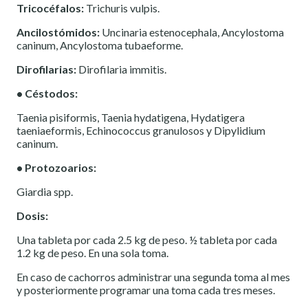
Tricocéfalos:
Trichuris vulpis.
Ancilostómidos:
Uncinaria estenocephala, Ancylostoma
caninum, Ancylostoma tubaeforme.
Dirofilarias:
Dirofilaria immitis.
• Céstodos:
Taenia pisiformis, Taenia hydatigena, Hydatigera
taeniaeformis, Echinococcus granulosos y Dipylidium
caninum.
• Protozoarios:
Giardia spp.
Dosis:
Una tableta por cada 2.5 kg de peso. ½ tableta por cada
1.2 kg de peso. En una sola toma.
En caso de cachorros administrar una segunda toma al mes
y posteriormente programar una toma cada tres meses.