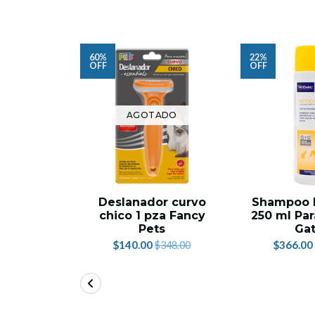
60%
22%
OFF
OFF
AGOTADO
Deslanador curvo
Shampoo 
chico 1 pza Fancy
250 ml Par
Pets
Ga
$140.00
$366.00
$348.00