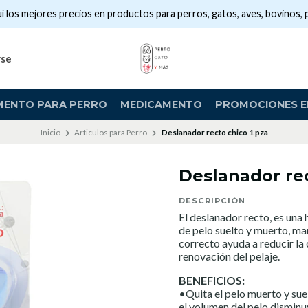
í los mejores precios en productos para perros, gatos, aves, bovinos, 
rse
MENTO PARA PERRO
MEDICAMENTO
PROMOCIONES EN
Inicio
Articulos para Perro
Deslanador recto chico 1 pza
Deslanador rec
DESCRIPCIÓN
El deslanador recto, es una 
de pelo suelto y muerto, man
correcto ayuda a reducir la
renovación del pelaje.
BENEFICIOS:
•Quita el pelo muerto y su
el volumen del pelo dismin