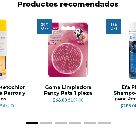
Productos recomendados
39%
16%
OFF
OFF
Ketochlor
Goma Limpiadora
Efa P
a Perros y
Fancy Pets 1 pieza
Shampoo
tos
para Per
$66.00
$109.00
$285.0
$472.00