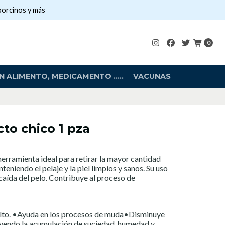
porcinos y más
0
 ALIMENTO, MEDICAMENTO .....
VACUNAS
to chico 1 pza
herramienta ideal para retirar la mayor cantidad
teniendo el pelaje y la piel limpios y sanos. Su uso
 caída del pelo. Contribuye al proceso de
elto. •Ayuda en los procesos de muda•Disminuye
uyendo la acumulación de suciedad, humedad y