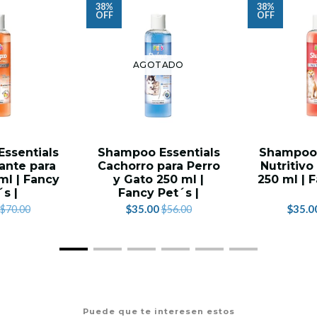
38%
38%
OFF
OFF
AGOTADO
ssentials
Shampoo Essentials
Shampoo 
ante para
Cachorro para Perro
Nutritivo
ml | Fancy
y Gato 250 ml |
250 ml | 
´s |
Fancy Pet´s |
$35.00
$35.0
$70.00
$56.00
Puede que te interesen estos