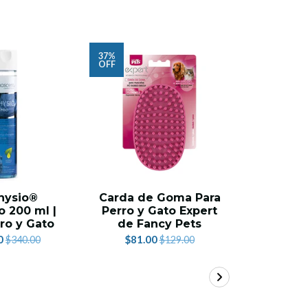
37%
22%
OFF
OFF
hysio®
Carda de Goma Para
Shampo
 200 ml |
Perro y Gato Expert
de 250 m
ro y Gato
de Fancy Pets
$359.
0
$81.00
$340.00
$129.00