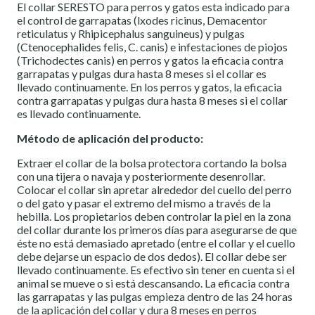
El collar SERESTO para perros y gatos esta indicado para
el control de garrapatas (lxodes ricinus, Demacentor
reticulatus y Rhipicephalus sanguineus) y pulgas
(Ctenocephalides felis, C. canis) e infestaciones de piojos
(Trichodectes canis) en perros y gatos la eficacia contra
garrapatas y pulgas dura hasta 8 meses si el collar es
llevado continuamente. En los perros y gatos, la eficacia
contra garrapatas y pulgas dura hasta 8 meses si el collar
es llevado continuamente.
Método de aplicación del producto:
Extraer el collar de la bolsa protectora cortando la bolsa
con una tijera o navaja y posteriormente desenrollar.
Colocar el collar sin apretar alrededor del cuello del perro
o del gato y pasar el extremo del mismo a través de la
hebilla. Los propietarios deben controlar la piel en la zona
del collar durante los primeros días para asegurarse de que
éste no está demasiado apretado (entre el collar y el cuello
debe dejarse un espacio de dos dedos). El collar debe ser
llevado continuamente. Es efectivo sin tener en cuenta si el
animal se mueve o si está descansando. La eficacia contra
las garrapatas y las pulgas empieza dentro de las 24 horas
de la aplicación del collar y dura 8 meses en perros