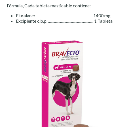
Fórmula, Cada tableta masticable contiene:
Fluralaner .................................................................. 1400 mg
Excipiente c.b.p. ..................................................... 1 Tableta