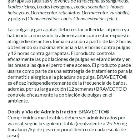
garrapatas (adultas y jóvenes de
Rhipicephalus sanguineus,
Ixodes ricinus, Ixodes hexagonus, Ixodes scapularis, Ixodes
holocyclus, Dermacentor reticulatus, Dermacentor variabilis
)
y pulgas (
Ctenocephalides canis, Ctenocephalides felis
).
Las pulgas y garrapatas deben estar adheridas al perro ya
habiendo comenzado la alimentación para estar expuesto
al ingrediente activo. Inicia su acción a partir de las 2 horas,
obteniendo su máxima eficacia a las 8 horas contra pulgas
y 12 horas contra garrapatas. El producto controla
eficazmente las poblaciones de pulgas en el ambiente y en
las áreas a las que el perro tiene acceso. El producto puede
usarse como parte de una estrategia de tratamiento para la
dermatitis alérgica a la picadura de pulga. BRAVECTO®
es eficaz independientemente de la frecuencia de baños,
además, por su larga acción (12 semanas) BRAVECTO®
controla eficazmente la población de pulgas en el
ambiente.
Dosis y Vía de Administración:
BRAVECTO®
Comprimidos masticables deben ser administrados por
vía oral, según la siguiente tabla (equivalente a 25-56 mg
fluralaner/kg de peso corporal dentro de cada escala de
peso)