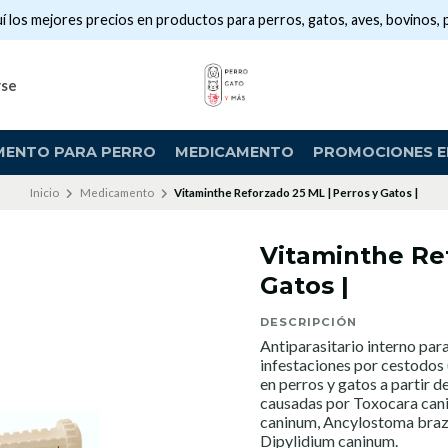
í los mejores precios en productos para perros, gatos, aves, bovinos, 
rse
MENTO PARA PERRO
MEDICAMENTO
PROMOCIONES EN
Inicio
Medicamento
Vitaminthe Reforzado 25 ML | Perros y Gatos |
Vitaminthe Ref
Gatos |
DESCRIPCIÓN
Antiparasitario interno par
infestaciones por cestodos 
en perros y gatos a partir 
causadas por Toxocara canis
caninum, Ancylostoma brazil
Dipylidium caninum.