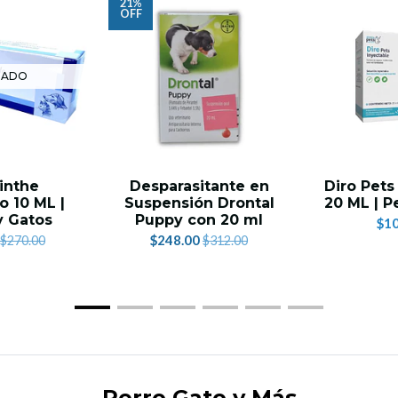
21%
OFF
TADO
inthe
Desparasitante en
Diro Pets
o 10 ML |
Suspensión Drontal
20 ML | P
y Gatos
Puppy con 20 ml
$10
$248.00
$270.00
$312.00
Perro Gato y Más