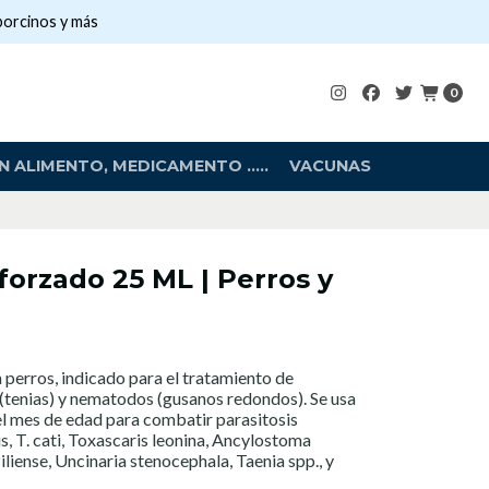
porcinos y más
0
 ALIMENTO, MEDICAMENTO .....
VACUNAS
orzado 25 ML | Perros y
a perros, indicado para el tratamiento de
(tenias) y nematodos (gusanos redondos). Se usa
del mes de edad para combatir parasitosis
, T. cati, Toxascaris leonina, Ancylostoma
iense, Uncinaria stenocephala, Taenia spp., y