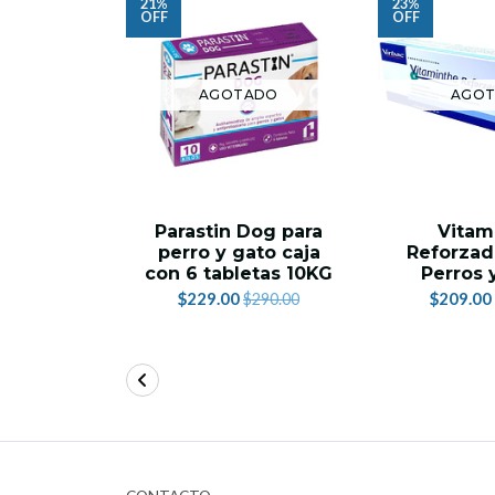
21%
23%
OFF
OFF
AGOTADO
AGO
Parastin Dog para
Vitam
perro y gato caja
Reforzad
con 6 tabletas 10KG
Perros 
$229.00
$209.00
$290.00