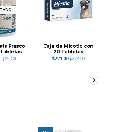
TADO
ts Frasco
Caja de Micotic con
Kikir
Tabletas
20 Tabletas
Tabletas
0
$221.00
$2
$353.00
$278.00