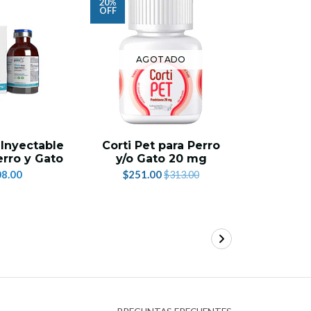
20%
23%
OFF
OFF
AGOTADO
AG
 Inyectable
Corti Pet para Perro
Caja
erro y Gato
y/o Gato 20 mg
Tablet
par
8.00
$251.00
$313.00
$937.0