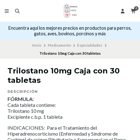
0
Encuentra aquí los mejores precios en productos para perros,
gatos, aves, bovinos, porcinos y más
Inicio
Medicamento
Especialidades
Trilostano 10mg Caja con 30 tabletas
Trilostano 10mg Caja con 30
tabletas
DESCRIPCIÓN
FÓRMULA:
Cada tableta contiene:
Trilostano 10 mg
Excipiente c.b.p. 1 tableta
INDICACIONES: Para el Tratamiento del
Hiperadrenocorticismo (Enfermedad y Síndrome de
Cushing) de origen Pituitutario o Suprarrenal en el Perro.