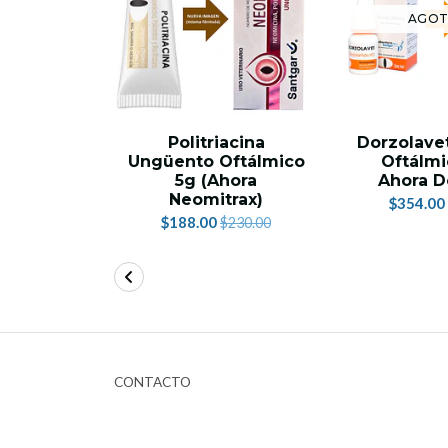
AGO
Politriacina
Dorzolave
Ungüento Oftálmico
Oftálmi
5g (Ahora
Ahora D
Neomitrax)
$354.00
$188.00
$230.00
CONTACTO