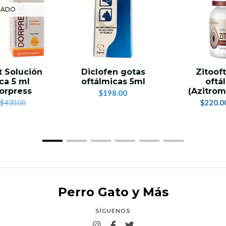
TADO
t Solución
Diclofen gotas
Zitooft
ca 5 ml
oftálmicas 5ml
oftá
orpress
(Azitrom
$198.00
$220.0
$430.00
Perro Gato y Más
SÍGUENOS