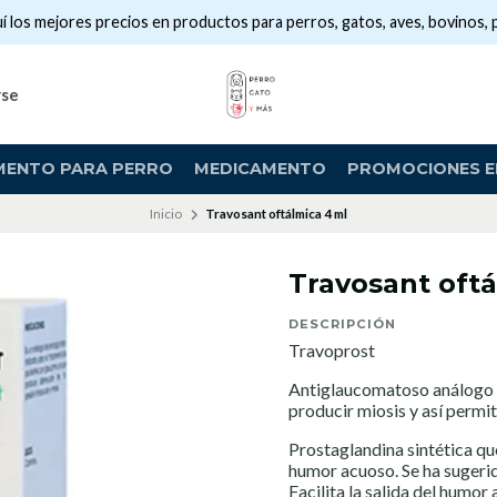
í los mejores precios en productos para perros, gatos, aves, bovinos, 
rse
MENTO PARA PERRO
MEDICAMENTO
PROMOCIONES EN
Inicio
Travosant oftálmica 4 ml
Travosant oftá
DESCRIPCIÓN
Travoprost
Antiglaucomatoso análogo d
producir miosis y así permit
Prostaglandina sintética qu
humor acuoso. Se ha sugerid
Facilita la salida del humor