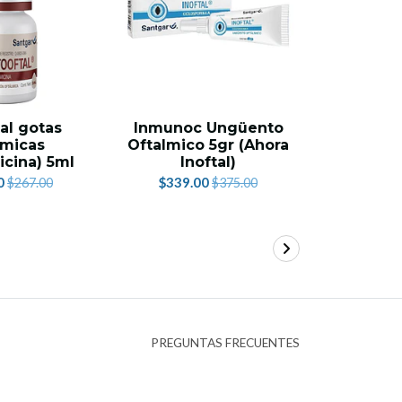
al gotas
Inmunoc Ungüento
Protel
lmicas
Oftalmico 5gr (Ahora
dos
icina) 5ml
Inoftal)
conten
0
$339.00
$515.
$267.00
$375.00
PREGUNTAS FRECUENTES