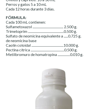
Perros y gatos 5 a 10 mL
Cada 12 horas durante 3 días.
FÓRMULA:
Cada 100 mL contienen:
Sulfametoxazol .......................................... 2.500 g.
Trimetoprim .................................................0.500 g.
Sulfato de neomicina equivalente a ......0.725 g.
de neomicina base
Caolín coloidal ............................................10.000 g.
Pectina cítrica ..............................................0.500 g.
Metilbromuro de homatropina .................0.010 g.