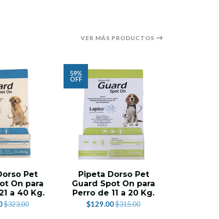
VER MÁS PRODUCTOS
59%
13%
OFF
OFF
Dorso Pet
Pipeta Dorso Pet
Desparas
ot On para
Guard Spot On para
en Su
21 a 40 Kg.
Perro de 11 a 20 Kg.
Averd
0
$129.00
$289.
$323.00
$315.00