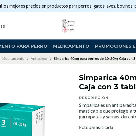
í los mejores precios en productos para perros, gatos, aves, bovinos, 
rse
MENTO PARA PERRO
MEDICAMENTO
PROMOCIONES EN
Medicamento
Antipulgas
Simparica 40mg para perros de 10-20kg Caja con 3 
Simparica 40m
Caja con 3 tab
DESCRIPCIÓN
Simparica es un antiparasit
masticable que protege a t
garrapatas y sarnas, durant
Ectoparasiticida