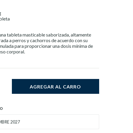
g
ableta
na tableta masticable saborizada, altamente
rada a perros y cachorros de acuerdo con su
rmulada para proporcionar una dosis mínima de
eso corporal.
AGREGAR AL CARRO
TO
MBRE 2027