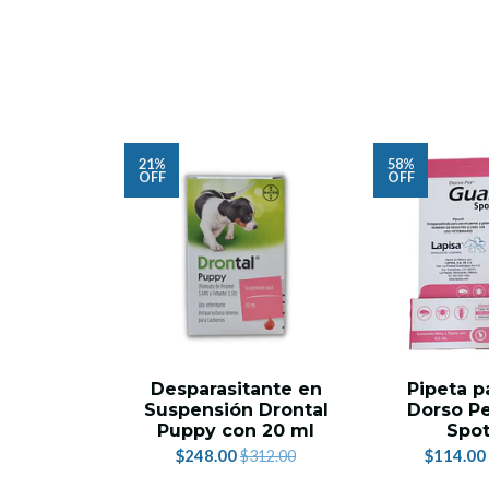
21%
58%
OFF
OFF
Desparasitante en
Pipeta p
Suspensión Drontal
Dorso P
Puppy con 20 ml
Spo
$248.00
$114.00
$312.00