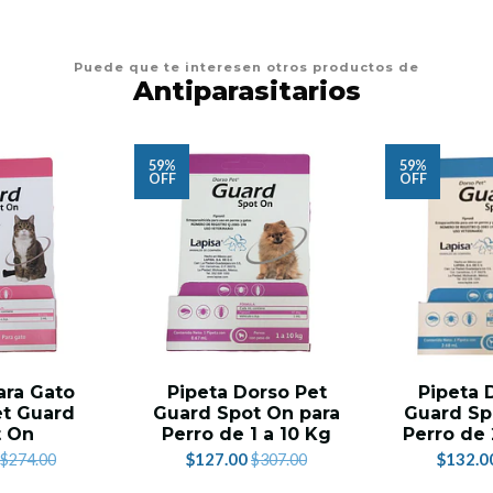
Puede que te interesen otros productos de
Antiparasitarios
59%
59%
OFF
OFF
ara Gato
Pipeta Dorso Pet
Pipeta 
et Guard
Guard Spot On para
Guard Sp
t On
Perro de 1 a 10 Kg
Perro de 
$127.00
$132.0
$274.00
$307.00