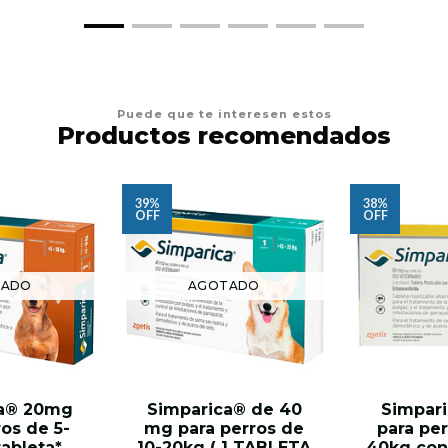
Puede que te interesen estos
Productos recomendados
39%
38%
OFF
OFF
TADO
AGOTADO
ca® 20mg
Simparica® de 40
Simpar
ros de 5-
mg para perros de
para per
tableta*
10-20kg ( 1 TABLETA
40kg con 