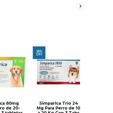
38%
22%
OFF
OFF
ica 80mg
Simparica Trio 24
Alben P
ro de 20-
Mg Para Perro de 10
ta
3 tabletas
a 20 Kg Con 3 Tabs