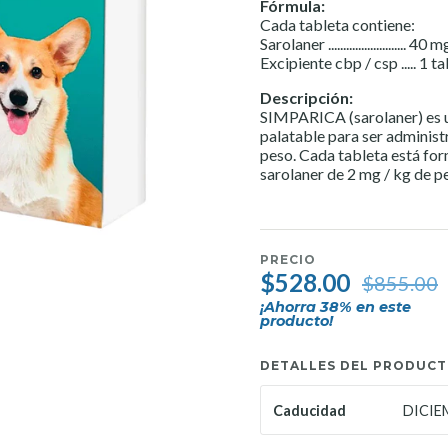
Fórmula:
Cada tableta contiene:
Sarolaner .......................... 40 m
Excipiente cbp / csp ..... 1 t
Descripción:
SIMPARICA (sarolaner) es u
palatable para ser administ
peso. Cada tableta está fo
sarolaner de 2 mg / kg de p
PRECIO
$528.00
$855.00
¡Ahorra
38
% en este
producto!
DETALLES DEL PRODUC
DICIE
Caducidad