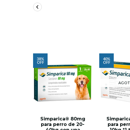
38%
40%
OFF
OFF
AGO
Simparica® 80mg
Simpari
para perro de 20-
para per
40kg con una
10kg *1 