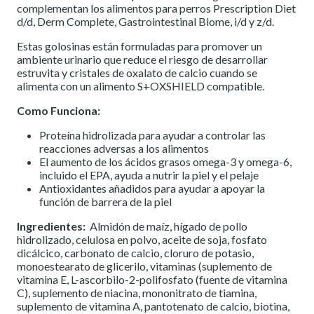
complementan los alimentos para perros Prescription Diet
d/d, Derm Complete, Gastrointestinal Biome, i/d y z/d.
Estas golosinas están formuladas para promover un
ambiente urinario que reduce el riesgo de desarrollar
estruvita y cristales de oxalato de calcio cuando se
alimenta con un alimento S+OXSHIELD compatible.
Como Funciona:
Proteína hidrolizada para ayudar a controlar las
reacciones adversas a los alimentos
El aumento de los ácidos grasos omega-3 y omega-6,
incluido el EPA, ayuda a nutrir la piel y el pelaje
Antioxidantes añadidos para ayudar a apoyar la
función de barrera de la piel
Ingredientes:
Almidón de maíz, hígado de pollo
hidrolizado, celulosa en polvo, aceite de soja, fosfato
dicálcico, carbonato de calcio, cloruro de potasio,
monoestearato de glicerilo, vitaminas (suplemento de
vitamina E, L-ascorbilo-2-polifosfato (fuente de vitamina
C), suplemento de niacina, mononitrato de tiamina,
suplemento de vitamina A, pantotenato de calcio, biotina,