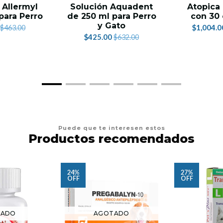
Allermyl
Solución Aquadent
Atopica
para Perro
de 250 ml para Perro
con 30 
y Gato
$1,004.0
$463.00
$425.00
$632.00
Puede que te interesen estos
Productos recomendados
24%
27%
OFF
OFF
TADO
AGOTADO