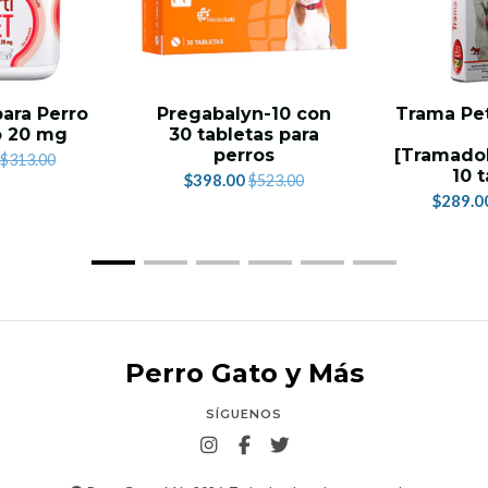
para Perro
Pregabalyn-10 con
Trama Pet
o 20 mg
30 tabletas para
perros
[Tramado
$313.00
10 
$398.00
$523.00
$289.0
Perro Gato y Más
SÍGUENOS