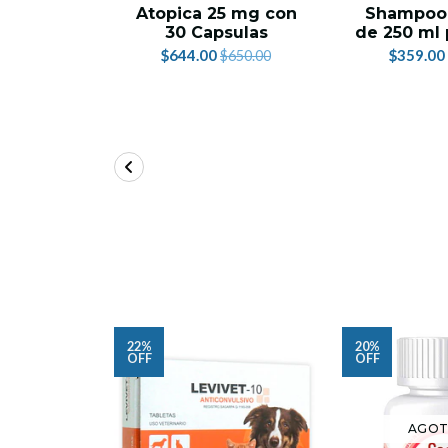
Atopica 25 mg con
Shampoo 
30 Capsulas
de 250 ml 
$644.00
$359.00
$650.00
22%
20%
OFF
OFF
AGO