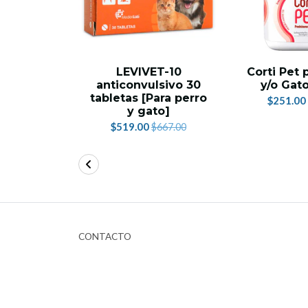
LEVIVET-10
Corti Pet 
anticonvulsivo 30
y/o Gat
tabletas [Para perro
$251.00
y gato]
$519.00
$667.00
CONTACTO