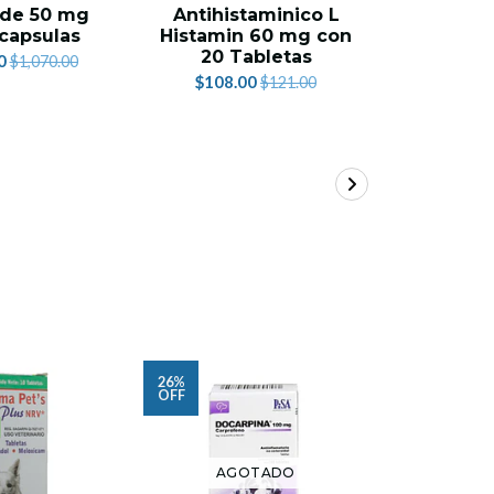
 de 50 mg
Antihistaminico L
Atopica
capsulas
Histamin 60 mg con
30 Cap
20 Tabletas
P
0
$1,070.00
$108.00
$1,219.
$121.00
26%
23%
OFF
OFF
AGOTADO