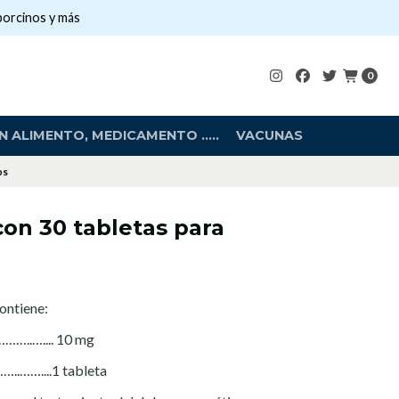
porcinos y más
0
 ALIMENTO, MEDICAMENTO .....
VACUNAS
os
on 30 tabletas para
ontiene:
..….... 10 mg
…..……....1 tableta