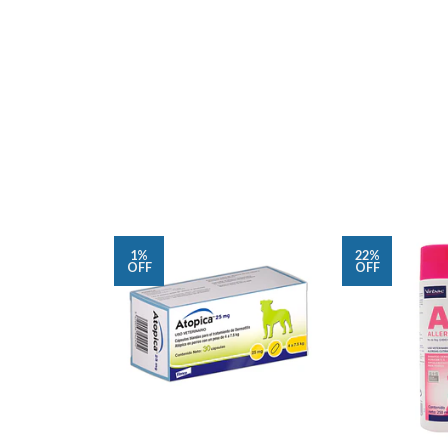
1%
22%
OFF
OFF