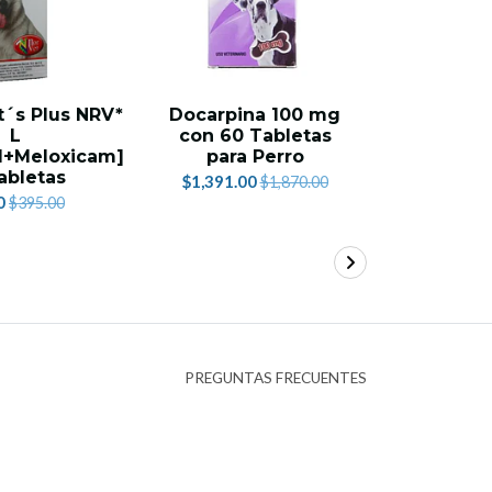
´s Plus NRV*
Docarpina 100 mg
Corti 
L
con 60 Tabletas
Prednis
l+Meloxicam]
para Perro
Ta
tabletas
$1,391.00
$222.
$1,870.00
0
$395.00
PREGUNTAS FRECUENTES