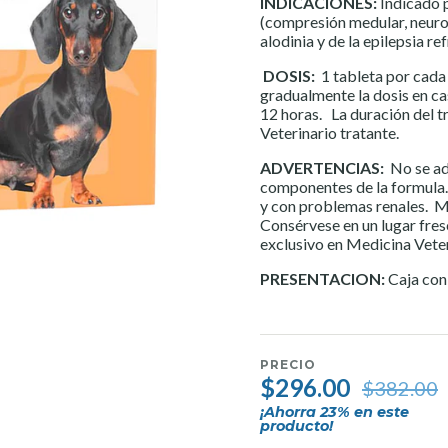
INDICACIONES:
Indicado 
(compresión medular, neuropa
alodinia y de la epilepsia re
DOSIS:
1 tableta por cada 
gradualmente la dosis en ca
12 horas. La duración del t
Veterinario tratante.
ADVERTENCIAS:
No se adm
componentes de la formula. 
y con problemas renales. Ma
Consérvese en un lugar fres
exclusivo en Medicina Vete
PRESENTACION:
Caja con
PRECIO
$296.00
$382.00
¡Ahorra
23
% en este
producto!