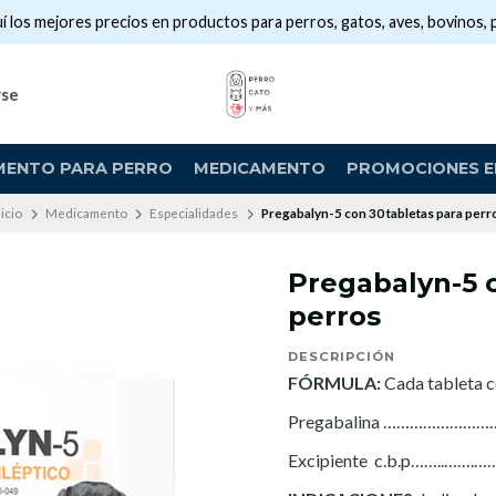
í los mejores precios en productos para perros, gatos, aves, bovinos, 
rse
MENTO PARA PERRO
MEDICAMENTO
PROMOCIONES EN
nicio
Medicamento
Especialidades
Pregabalyn-5 con 30 tabletas para perr
Pregabalyn-5 c
perros
DESCRIPCIÓN
FÓRMULA:
Cada tableta c
Pregabalina ……………………………
Excipiente c.b.p……..…….……