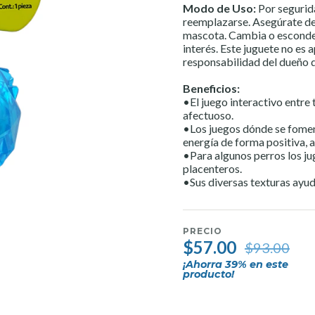
Modo de Uso:
Por segurida
reemplazarse. Asegúrate de
mascota. Cambia o esconde 
interés. Este juguete no es 
responsabilidad del dueño
Beneficios:
•El juego interactivo entre 
afectuoso.
•Los juegos dónde se foment
energía de forma positiva, 
•Para algunos perros los ju
placenteros.
•Sus diversas texturas ayuda
PRECIO
$57.00
$93.00
¡Ahorra
39
% en este
producto!