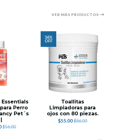
VER MÁS PRODUCTOS
36%
36%
OFF
OFF
AG
Essentials
Toallitas
Toallit
 para Perro
Limpiadoras para
Ultra co
Fancy Pet´s
ojos con 80 piezas.
$54.
|
$55.00
$86.00
0
$56.00