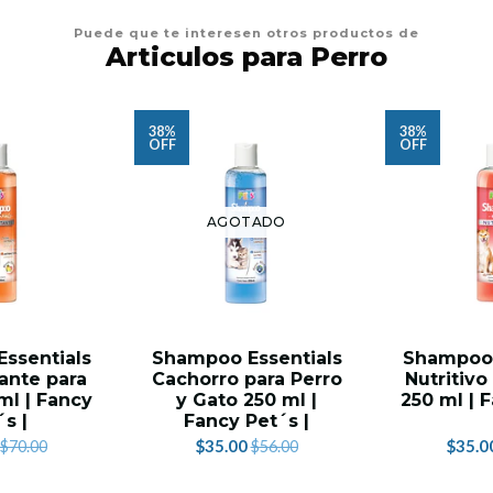
Puede que te interesen otros productos de
Articulos para Perro
38%
38%
OFF
OFF
AGOTADO
ssentials
Shampoo Essentials
Shampoo 
ante para
Cachorro para Perro
Nutritivo
ml | Fancy
y Gato 250 ml |
250 ml | 
´s |
Fancy Pet´s |
$35.00
$35.0
$70.00
$56.00