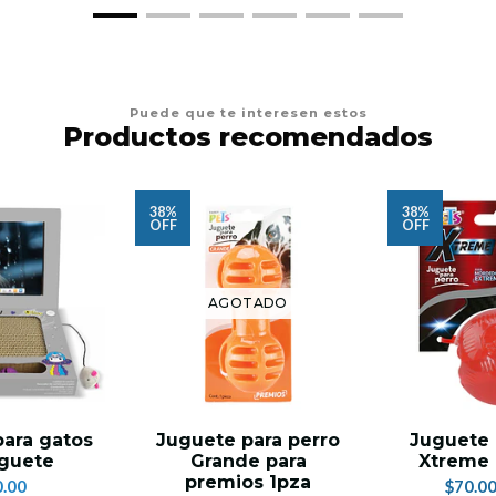
Puede que te interesen estos
Productos recomendados
38%
38%
OFF
OFF
AGOTADO
para gatos
Juguete para perro
Juguete 
uguete
Grande para
Xtreme 
premios 1pza
.00
$70.0