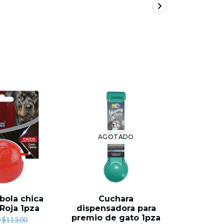
38%
OFF
AGOTADO
bola chica
Cuchara
Atray
Roja 1pza
dispensadora para
Cachor
premio de gato 1pza
Pets
0
$113.00