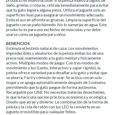
producto es indestructible. Si la pelota muestra signos de
daño, grietas o roturas, retírala inmediatamente para evitar
que tu gato ingiera alguna pieza. Utiliza el juguete solo en
superficies lisas para asegurar un movimiento adecuado.
Evita el uso en alfombras gruesas. Limpia la superficie del
juguete con un paño húmedo. No lo sumerjas en agua. Este
producto es para uso exclusivo de mascotas y no debe
usarse como un juguete para niños
BENEFICIOS
Estimula el instinto natural de caza: Los movimientos
impredecibles y aleatorios de la pelota imitan los de una
presa real, manteniendo a tu gato mental y físicamente
activo. Múltiples modos de juego: Con tres modos de
movimiento y luz (Lento, interactivo y super rápido), la
pelota ofrece variedad para desafiar a tu gato y evitar que
se aburra. Fácil y cómodo de usar: Se activa con un solo
toque y se apaga automáticamente después de 5 minutos,
permitiendo que tu gato juegue de forma autónoma.
Recargable por USB: No necesitas baterías desechables,
lo que la hace una opción práctica, económica y ecológica.
Diseño que atrae y divierte: La combinación de la forma de
pelota y la cola de ratón con luz LED la convierte en un
juguete irresistible para cualquier felino.