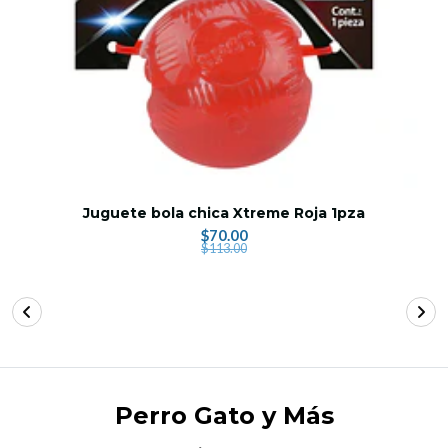
Juguete bola chica Xtreme Roja 1pza
$70.00
$113.00
Perro Gato y Más