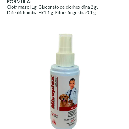
FÓRMULA:
Clotrimazol 1g, Gluconato de clorhexidina 2 g,
Difenhidramina HCl 1 g, Fitoesfingosina 0.1 g.