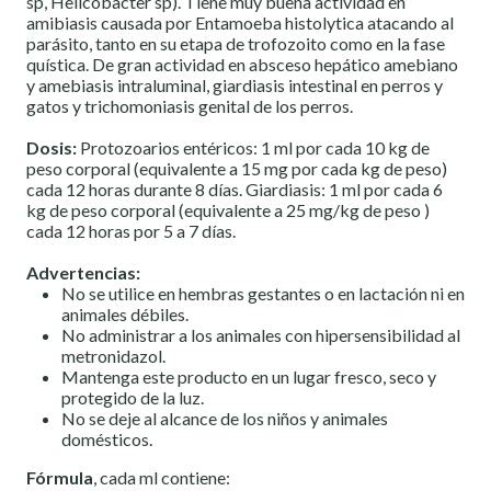
sp, Helicobacter sp). Tiene muy buena actividad en
amibiasis causada por Entamoeba histolytica atacando al
parásito, tanto en su etapa de trofozoito como en la fase
quística. De gran actividad en absceso hepático amebiano
y amebiasis intraluminal, giardiasis intestinal en perros y
gatos y trichomoniasis genital de los perros.
Dosis:
Protozoarios entéricos: 1 ml por cada 10 kg de
peso corporal (equivalente a 15 mg por cada kg de peso)
cada 12 horas durante 8 días. Giardiasis: 1 ml por cada 6
kg de peso corporal (equivalente a 25 mg/kg de peso )
cada 12 horas por 5 a 7 días.
Advertencia
s:
No se utilice en hembras gestantes o en lactación ni en
animales débiles.
No administrar a los animales con hipersensibilidad al
metronidazol.
Mantenga este producto en un lugar fresco, seco y
protegido de la luz.
No se deje al alcance de los niños y animales
doméstic
os.
Fórmula
, cada ml contiene: