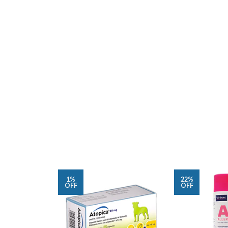
1%
22%
OFF
OFF