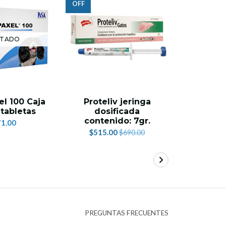
OFF
TADO
AG
l 100 Caja
Proteliv jeringa
Croqueta
tabletas
dosificada
Sen
contenido: 7gr.
1.00
$3
$515.00
$690.00
PREGUNTAS FRECUENTES