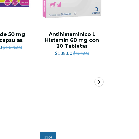
 de 50 mg
Antihistaminico L
Atopica
capsulas
Histamin 60 mg con
30 Cap
20 Tabletas
P
0
$1,070.00
$108.00
$1,219.
$121.00
25%