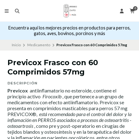
0
Encuentra aquí los mejores precios en productos para perros,
gatos, aves, bovinos, porcinos y más
Inicio
Medicamento
Previcox Frasco con 60 Comprimidos 57mg
Previcox Frasco con 60
Comprimidos 57mg
DESCRIPCIÓN
Previcox
antiinflamatorio no esteroide, contiene el
principio activo
Firocoxib
, que pertenece a un grupo de
medicamentos con efecto antiinflamatorio. Previcox se
presenta en comprimidos masticables para perros 57 mg
PREVICOX®,
está recomendado para el control del dolor y la
inflamación en PERROS asociados a procesos de osteoartritis -
osteoartrosis
, como pre y post-operatorio en cirugías de
tejidos blandos y osteosíntesis y en la terapéutica del dolor
y la inflamación en pacientes oncológicos, entre otros.