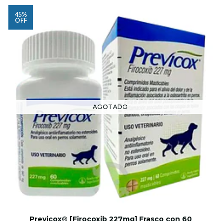
45%
OFF
AGOTADO
Previcox® [Firocoxib 227mg] Frasco con 60