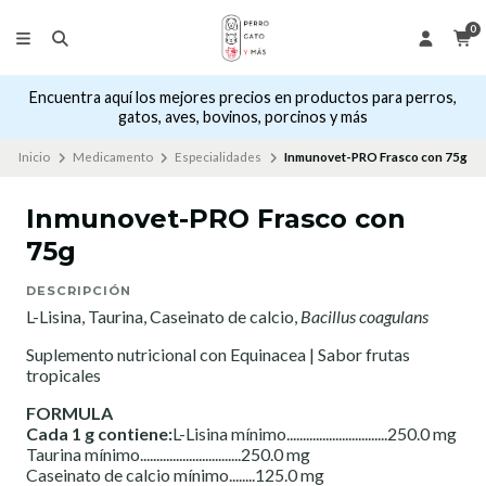
0
Encuentra aquí los mejores precios en productos para perros,
gatos, aves, bovinos, porcinos y más
Inicio
Medicamento
Especialidades
Inmunovet-PRO Frasco con 75g
Inmunovet-PRO Frasco con
75g
DESCRIPCIÓN
L-Lisina, Taurina, Caseinato de calcio,
Bacillus coagulans
Suplemento nutricional con Equinacea | Sabor frutas
tropicales
FORMULA
Cada 1 g contiene:
L-Lisina mínimo...............................250.0 mg
Taurina mínimo...............................250.0 mg
Caseinato de calcio mínimo........125.0 mg