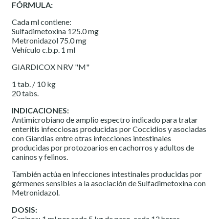
FÓRMULA:
Cada ml contiene:
Sulfadimetoxina 125.0 mg
Metronidazol 75.0 mg
Vehículo c.b.p. 1 ml
GIARDICOX NRV "M"
1 tab. / 10 kg
20 tabs.
INDICACIONES:
Antimicrobiano de amplio espectro indicado para tratar
enteritis infecciosas producidas por Coccidios y asociadas
con Giardias entre otras infecciones intestinales
producidas por protozoarios en cachorros y adultos de
caninos y felinos.
También actúa en infecciones intestinales producidas por
gérmenes sensibles a la asociación de Sulfadimetoxina con
Metronidazol.
DOSIS:
Caninos: 1 ml por cada 5 kg de peso, cada 12 horas,