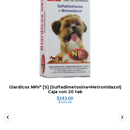
Giardicox NRV* [S] (Sulfadimetoxina+Metronidazol)
Caja con 20 tab
$143.00
$196.00