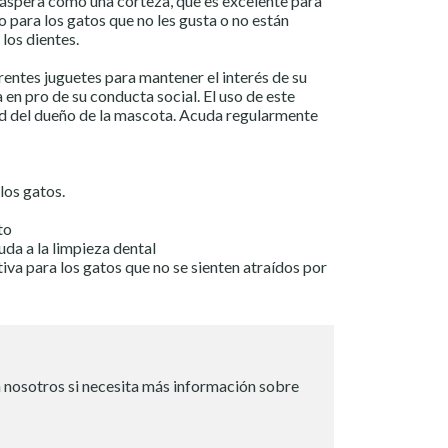
a áspera como una corteza, que es excelente para
to para los gatos que no les gusta o no están
los dientes.
rentes juguetes para mantener el interés de su
 en pro de su conducta social. El uso de este
d del dueño de la mascota. Acuda regularmente
los gatos.
to
da a la limpieza dental
iva para los gatos que no se sienten atraídos por
 nosotros si necesita más información sobre