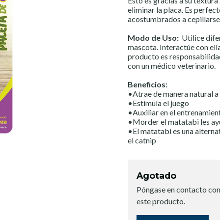
Esto es gracias a su textur
eliminar la placa. Es perfec
acostumbrados a cepillarse 
Modo de Uso:
Utilice dife
mascota. Interactúe con ella
producto es responsabilida
con un médico veterinario.
Beneficios:
•Atrae de manera natural a 
•Estimula el juego
•Auxiliar en el entrenamien
•Morder el matatabi les ayu
•El matatabi es una alternat
el catnip
Agotado
Póngase en contacto con
este producto.