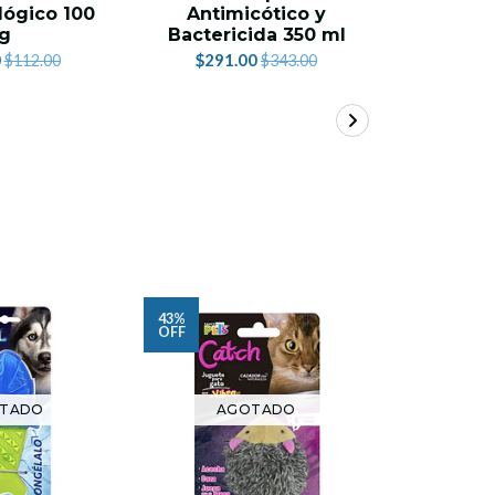
ógico 100
Antimicótico y
Fancy P
g
Bactericida 350 ml
$39.
0
$291.00
$112.00
$343.00
43%
26%
OFF
OFF
TADO
AGOTADO