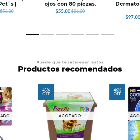
Pet´s |
ojos con 80 piezas.
Dermatol
$55.00
$56.00
$86.00
$97.0
Puede que te interesen estos
Productos recomendados
45%
46%
OFF
OFF
TADO
AGOTADO
AGO