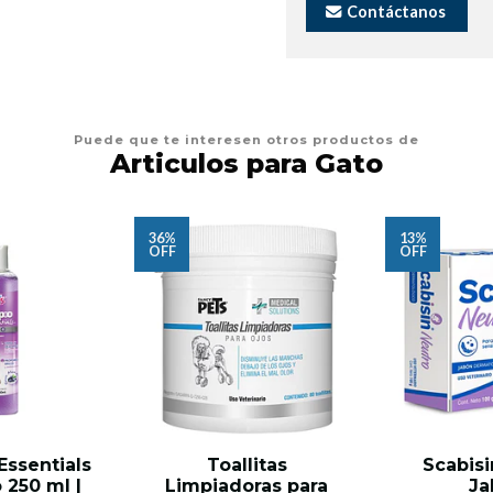
Contáctanos
Puede que te interesen otros productos de
Articulos para Gato
36%
13%
OFF
OFF
ssentials
Toallitas
Scabisi
 250 ml |
Limpiadoras para
Ja