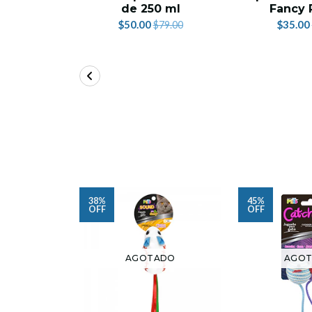
de 250 ml
Fancy 
$50.00
$35.00
$79.00
38%
45%
OFF
OFF
AGOTADO
AGO