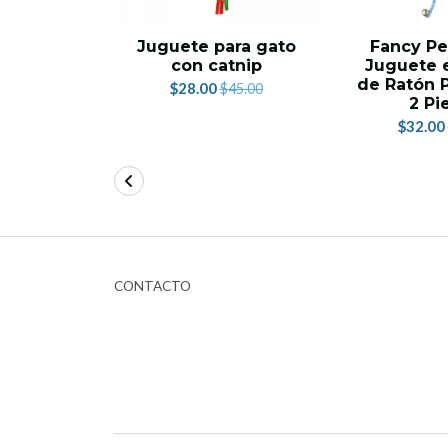
Juguete para gato
Fancy Pe
con catnip
Juguete 
de Ratón 
$28.00
$45.00
2 Pi
$32.00
CONTACTO