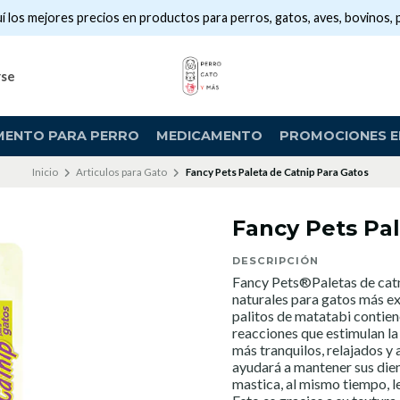
í los mejores precios en productos para perros, gatos, aves, bovinos, 
rse
MENTO PARA PERRO
MEDICAMENTO
PROMOCIONES EN
Inicio
Articulos para Gato
Fancy Pets Paleta de Catnip Para Gatos
Fancy Pets Pal
DESCRIPCIÓN
Fancy Pets®Paletas de catni
naturales para gatos más exc
palitos de matatabi contien
reacciones que estimulan la
más tranquilos, relajados y 
ayudará a mantener sus dien
mastica, al mismo tiempo, le