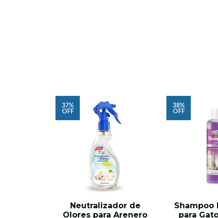
37%
38%
OFF
OFF
Neutralizador de
Shampoo E
Olores para Arenero
para Gato