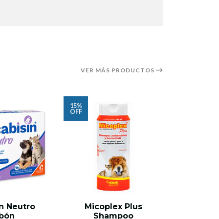
VER MÁS PRODUCTOS
15%
40%
OFF
OFF
n Neutro
Micoplex Plus
Jabón A
bón
Shampoo
Para Per