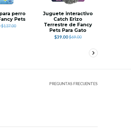
para perro
Juguete interactivo
Caja d
Fancy Pets
Catch Erizo
Yummy pa
Terrestre de Fancy
pzas co
0
$137.00
Pets Para Gato
$215.
$39.00
$69.00
PREGUNTAS FRECUENTES