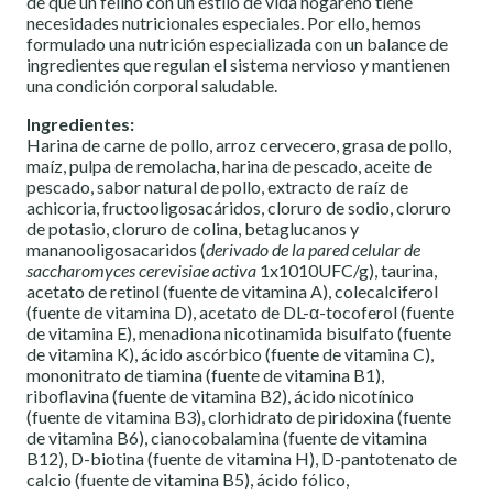
de que un felino con un estilo de vida hogareño tiene
necesidades nutricionales especiales. Por ello, hemos
formulado una nutrición especializada con un balance de
ingredientes que regulan el sistema nervioso y mantienen
una condición corporal saludable.
Ingredientes:
Harina de carne de pollo, arroz cervecero, grasa de pollo,
maíz, pulpa de remolacha, harina de pescado, aceite de
pescado, sabor natural de pollo, extracto de raíz de
achicoria, fructooligosacáridos, cloruro de sodio, cloruro
de potasio, cloruro de colina, betaglucanos y
mananooligosacaridos (
derivado de la pared celular de
saccharomyces cerevisiae activa
1x1010UFC/g), taurina,
acetato de retinol (fuente de vitamina A), colecalciferol
(fuente de vitamina D), acetato de DL-α-tocoferol (fuente
de vitamina E), menadiona nicotinamida bisulfato (fuente
de vitamina K), ácido ascórbico (fuente de vitamina C),
mononitrato de tiamina (fuente de vitamina B1),
riboflavina (fuente de vitamina B2), ácido nicotínico
(fuente de vitamina B3), clorhidrato de piridoxina (fuente
de vitamina B6), cianocobalamina (fuente de vitamina
B12), D-biotina (fuente de vitamina H), D-pantotenato de
calcio (fuente de vitamina B5), ácido fólico,