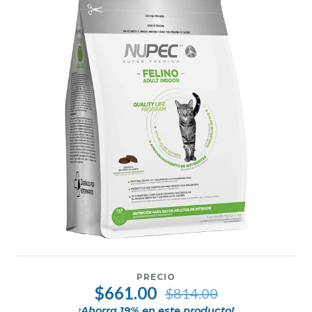
PRECIO
$661.00
$814.00
¡Ahorra
19
% en este producto!