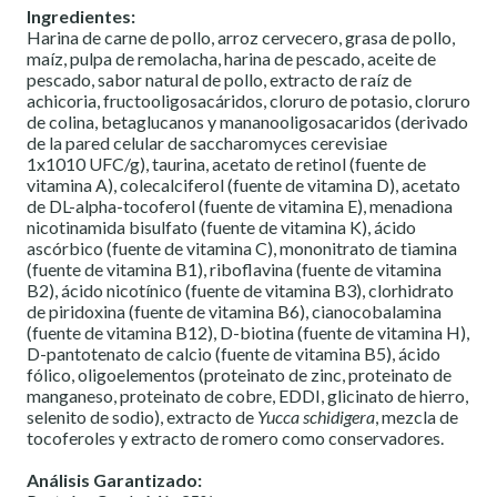
Ingredientes:
Harina de carne de pollo, arroz cervecero, grasa de pollo,
maíz, pulpa de remolacha, harina de pescado, aceite de
pescado, sabor natural de pollo, extracto de raíz de
achicoria, fructooligosacáridos, cloruro de potasio, cloruro
de colina, betaglucanos y mananooligosacaridos (derivado
de la pared celular de saccharomyces cerevisiae
1x1010 UFC/g), taurina, acetato de retinol (fuente de
vitamina A), colecalciferol (fuente de vitamina D), acetato
de DL-alpha-tocoferol (fuente de vitamina E), menadiona
nicotinamida bisulfato (fuente de vitamina K), ácido
ascórbico (fuente de vitamina C), mononitrato de tiamina
(fuente de vitamina B1), riboflavina (fuente de vitamina
B2), ácido nicotínico (fuente de vitamina B3), clorhidrato
de piridoxina (fuente de vitamina B6), cianocobalamina
(fuente de vitamina B12), D-biotina (fuente de vitamina H),
D-pantotenato de calcio (fuente de vitamina B5), ácido
fólico, oligoelementos (proteinato de zinc, proteinato de
manganeso, proteinato de cobre, EDDI, glicinato de hierro,
selenito de sodio), extracto de
Yucca schidigera
, mezcla de
tocoferoles y extracto de romero como conservadores.
Análisis Garantizado: