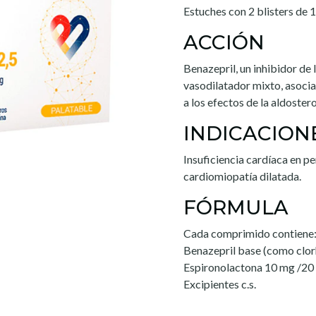
Estuches con 2 blisters de
ACCIÓN
Benazepril, un inhibidor de 
vasodilatador mixto, asoci
a los efectos de la aldoster
INDICACION
Insuficiencia cardíaca en pe
cardiomiopatía dilatada.
FÓRMULA
Cada comprimido contiene
Benazepril base (como clo
Espironolactona 10 mg /20
Excipientes c.s.