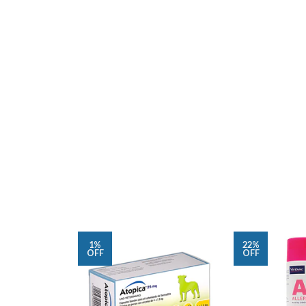
1%
22%
OFF
OFF