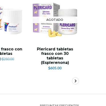
AGOTADO
 frasco con
Plericard tabletas
Dete
bletas
frasco con 30
Tablet
tabletas
contr
0
$280.00
(Esplerenona)
Copr
$605.00
$7
PREGUNTAS FRECUENTES