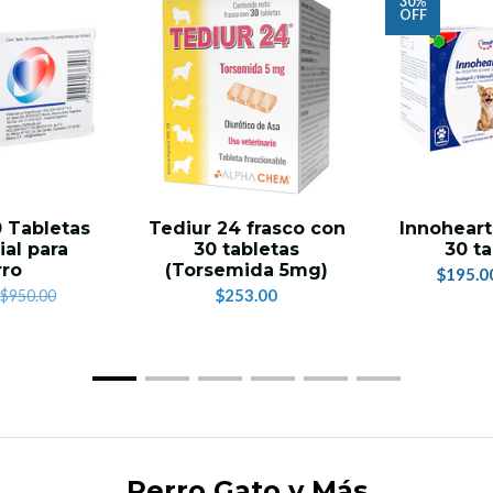
30%
OFF
0 Tabletas
Tediur 24 frasco con
Innoheart
ial para
30 tabletas
30 ta
rro
(Torsemida 5mg)
$195.0
$253.00
$950.00
Perro Gato y Más