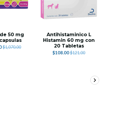
 de 50 mg
Antihistaminico L
Atopica
capsulas
Histamin 60 mg con
30 Cap
20 Tabletas
P
0
$1,070.00
$108.00
$1,219.
$121.00