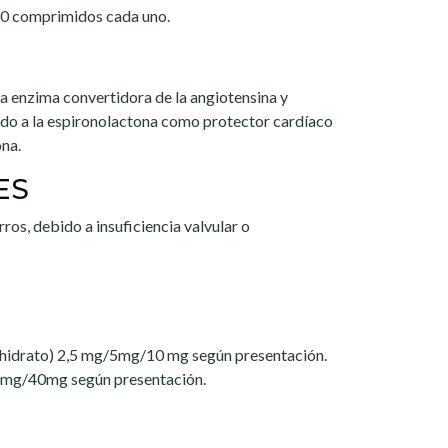
 10 comprimidos cada uno.
la enzima convertidora de la angiotensina y
ado a la espironolactona como protector cardíaco
ona.
ES
rros, debido a insuficiencia valvular o
:
rhidrato) 2,5 mg/5mg/10 mg según presentación.
 mg/40mg según presentación.