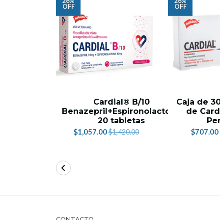
26%
26%
OFF
OFF
Cardial® B/10
Caja de 3
Benazepril+Espironolactona
de Card
20 tabletas
Pe
$1,057.00
$707.00
$1,420.00
CONTACTO