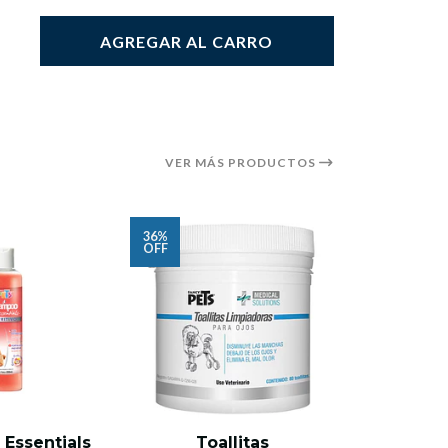
AGREGAR AL CARRO
VER MÁS PRODUCTOS
36%
36%
OFF
OFF
AG
Essentials
Toallitas
Toallit