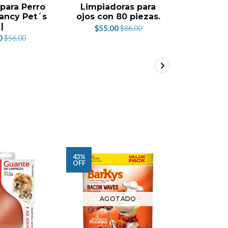
 para Perro
Limpiadoras para
Ultra co
Fancy Pet´s
ojos con 80 piezas.
$54.
|
$55.00
$86.00
0
$56.00
43%
OFF
AGOTADO