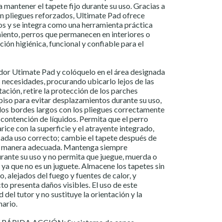
 mantener el tapete fijo durante su uso. Gracias a
n pliegues reforzados, Ultimate Pad ofrece
os y se integra como una herramienta práctica
iento, perros que permanecen en interiores o
ión higiénica, funcional y confiable para el
dor Utimate Pad y colóquelo en el área designada
s necesidades, procurando ubicarlo lejos de las
ación, retire la protección de los parches
l piso para evitar desplazamientos durante su uso,
os bordes largos con los pliegues correctamente
contención de líquidos. Permita que el perro
arice con la superficie y el atrayente integrado,
ada uso correcto; cambie el tapete después de
de manera adecuada. Mantenga siempre
rante su uso y no permita que juegue, muerda o
 ya que no es un juguete. Almacene los tapetes sin
o, alejados del fuego y fuentes de calor, y
to presenta daños visibles. El uso de este
del tutor y no sustituye la orientación y la
nario.