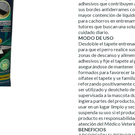
adhesivos que contribuyen a
sus bordes antiderrames co
mayor contención de líquid
para cachorros en entrenam
tutores que buscan una soluc
cuidado diario.
MODO DE USO
Desdoble el tapete entrena
para que el perro realice su
zonas de descanso y aliment
adhesivos y fije el tapete a
asegurándose de mantener l
formados para favorecer la 
olfatee el tapete y se famili
reforzando positivamente c
ser utilizado y deséchelo 
supervisada a la mascota du
ingiera partes del producto,
usar en un lugar limpio y sec
suspenda su uso si el produc
producto es responsabilidad 
atención del Médico Veteri
BENEFICIOS