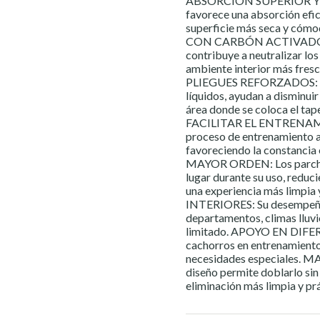
ABSORCIÓN SUPERIOR Y R
favorece una absorción efic
superficie más seca y cóm
CON CARBÓN ACTIVADO DE
contribuye a neutralizar los
ambiente interior más f
PLIEGUES REFORZADOS: Dis
líquidos, ayudan a disminuir
área donde se coloca el
FACILITAR EL ENTRENAMIE
proceso de entrenamiento al
favoreciendo la constancia
MAYOR ORDEN: Los parches 
lugar durante su uso, redu
una experiencia más limpi
INTERIORES: Su desempeño
departamentos, climas lluvi
limitado. APOYO EN DIFER
cachorros en entrenamiento
necesidades especiales.
diseño permite doblarlo sin
eliminación más limpia y prá