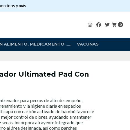
porcinos y más
0
 ALIMENTO, MEDICAMENTO .....
VACUNAS
ador Ultimated Pad Con
entrenador para perros de alto desempeño,
renamiento y la higiene diaria en espacios
multicapa con carbón activado de bambú favorece
n mejor control de olores, ayudando a mantener
 y secas. Incorpora atrayente integrado que
erro al área designada, así como parches