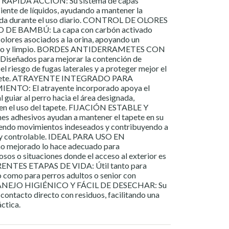
ÁPIDA ACCIÓN: Su sistema de capas
iente de líquidos, ayudando a mantener la
oda durante el uso diario. CONTROL DE OLORES
 BAMBÚ: La capa con carbón activado
 olores asociados a la orina, apoyando un
resco y limpio. BORDES ANTIDERRAMETES CON
eñados para mejorar la contención de
 el riesgo de fugas laterales y a proteger mejor el
 tapete. ATRAYENTE INTEGRADO PARA
NTO: El atrayente incorporado apoya el
 guiar al perro hacia el área designada,
 en el uso del tapete. FIJACIÓN ESTABLE Y
adhesivos ayudan a mantener el tapete en su
ciendo movimientos indeseados y contribuyendo a
a y controlable. IDEAL PARA USO EN
 mejorado lo hace adecuado para
osos o situaciones donde el acceso al exterior es
ENTES ETAPAS DE VIDA: Útil tanto para
 como para perros adultos o senior con
 MANEJO HIGIÉNICO Y FÁCIL DE DESECHAR: Su
 contacto directo con residuos, facilitando una
ctica.