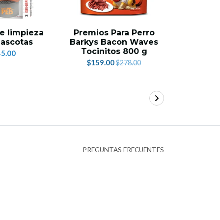
e limpieza
Premios Para Perro
Esfera e
ascotas
Barkys Bacon Waves
medi
Tocinitos 800 g
há
5.00
$159.00
$1
$278.00
PREGUNTAS FRECUENTES