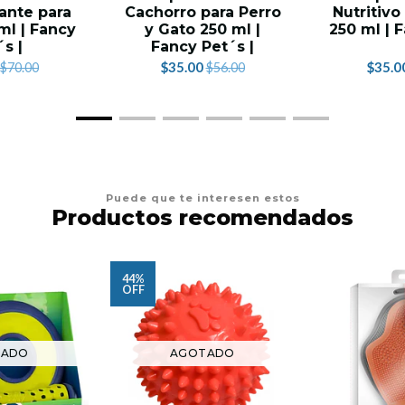
ante para
Cachorro para Perro
Nutritivo
ml | Fancy
y Gato 250 ml |
250 ml | 
´s |
Fancy Pet´s |
$35.00
$35.0
$70.00
$56.00
Puede que te interesen estos
Productos recomendados
44%
OFF
TADO
AGOTADO