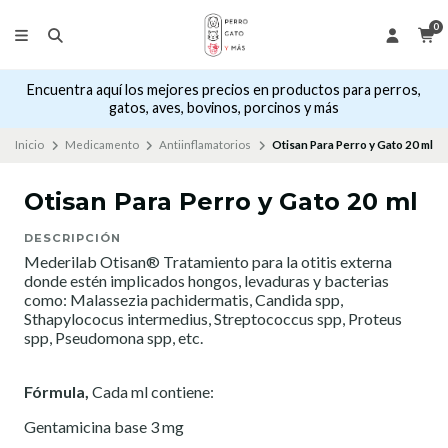
0
Encuentra aquí los mejores precios en productos para perros,
gatos, aves, bovinos, porcinos y más
Inicio
Medicamento
Antiinflamatorios
Otisan Para Perro y Gato 20 ml
Otisan Para Perro y Gato 20 ml
DESCRIPCIÓN
Mederilab Otisan® Tratamiento para la otitis externa
donde estén implicados hongos, levaduras y bacterias
como: Malassezia pachidermatis, Candida spp,
Sthapylococus intermedius, Streptococcus spp, Proteus
spp, Pseudomona spp, etc.
Fórmula,
Cada ml contiene:
Gentamicina base 3 mg