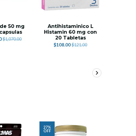
 de 50 mg
Antihistaminico L
Atopica
capsulas
Histamin 60 mg con
30 Cap
20 Tabletas
P
0
$1,070.00
$108.00
$1,219.
$121.00
27%
40%
OFF
OFF