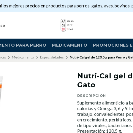
í los mejores precios en productos para perros, gatos, aves, bovinos, 
rse
MENTO PARA PERRO
MEDICAMENTO
PROMOCIONES EN
nicio
Medicamento
Especialidades
Nutri-Cal gel de 120.5 g para Perro y Ga
Nutri-Cal gel d
Gato
DESCRIPCIÓN
Suplemento alimenticio a ba
calorías y Omega 3, 6 y 9. 
trabajo, convalecientes, po
en crecimiento, geriátricos
de tipo virales, bacterianos 
Presentación: 120.5 g.