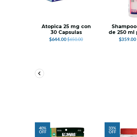
Atopica 25 mg con
Shampoo 
30 Capsulas
de 250 ml 
$644.00
$359.00
$650.00
40%
33%
OFF
OFF