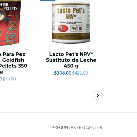
 Para Pez
Lacto Pet's NRV*
Premiu
 Goldfish
Sustituto de Leche
Sticks P
Pellets 350
450 g
g
$306.00
$18.
$421.00
0
$78.00
PREGUNTAS FRECUENTES