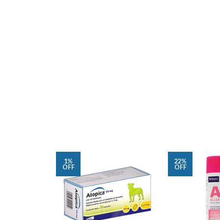
1%
22%
OFF
OFF