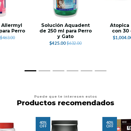
Allermyl
Solución Aquadent
Atopica
para Perro
de 250 ml para Perro
con 30 
y Gato
$1,004.0
$463.00
$425.00
$632.00
Puede que te interesen estos
Productos recomendados
40%
40%
OFF
OFF