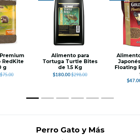
 Premium
Alimento para
Alimento
o RedKite
Tortuga Turtle Bites
Japonés
0 g
de 1.5 Kg
Floating 
$180.00
$75.00
$298.00
$47.0
Perro Gato y Más