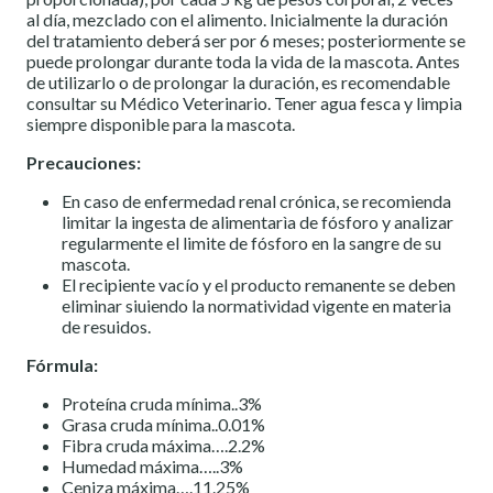
al día, mezclado con el alimento. Inicialmente la duración
del tratamiento deberá ser por 6 meses; posteriormente se
puede prolongar durante toda la vida de la mascota. Antes
de utilizarlo o de prolongar la duración, es recomendable
consultar su Médico Veterinario. Tener agua fesca y limpia
siempre disponible para la mascota.
Precauciones:
En caso de enfermedad renal crónica, se recomienda
limitar la ingesta de alimentarìa de fósforo y analizar
regularmente el limite de fósforo en la sangre de su
mascota.
El recipiente vacío y el producto remanente se deben
eliminar siuiendo la normatividad vigente en materia
de resuidos.
Fórmula:
Proteína cruda mínima..3%
Grasa cruda mínima..0.01%
Fibra cruda máxima….2.2%
Humedad máxima…..3%
Ceniza máxima….11.25%