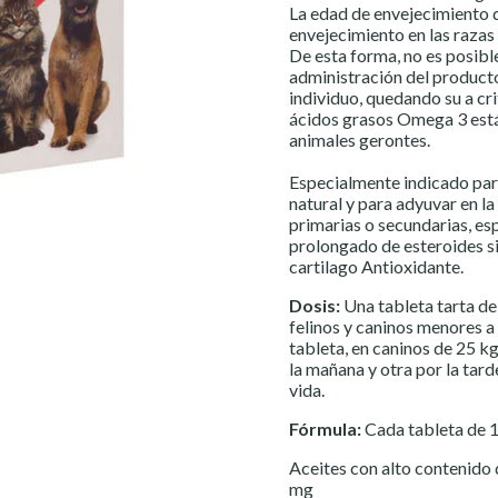
La edad de envejecimiento 
envejecimiento en las razas
De esta forma, no es posible
administración del product
individuo, quedando su a cr
ácidos grasos Omega 3 está 
animales gerontes.
Especialmente indicado para
natural y para adyuvar en l
primarias o secundarias, es
prolongado de esteroides sis
cartilago Antioxidante.
Dosis:
Una tableta tarta de
felinos y caninos menores a
tableta, en caninos de 25 kg
la mañana y otra por la tar
vida.
Fórmula:
Cada tableta de 
Aceites con alto contenido de ácido
mg