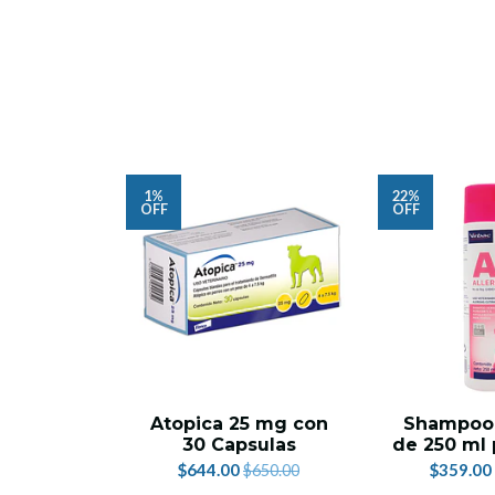
1%
22%
OFF
OFF
Atopica 25 mg con
Shampoo 
30 Capsulas
de 250 ml 
$644.00
$359.00
$650.00