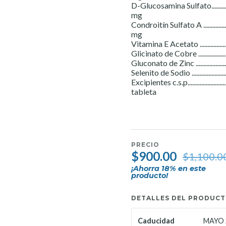
D-Glucosamina Sulfato...........................
mg
Condroitín Sulfato A .............................
mg
Vitamina E Acetato ..............................
Glicinato de Cobre ...............................
Gluconato de Zinc ................................
Selenito de Sodio .................................
Excipientes c.s.p....................................
tableta
PRECIO
$900.00
$1,100.0
¡Ahorra
18
% en este
producto!
DETALLES DEL PRODUC
MAYO 
Caducidad