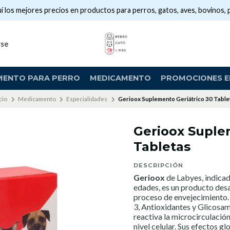
í los mejores precios en productos para perros, gatos, aves, bovinos, 
rse
MENTO PARA PERRO
MEDICAMENTO
PROMOCIONES EN
cio
Medicamento
Especialidades
Gerioox Suplemento Geriátrico 30 Table
Gerioox Suple
Tabletas
DESCRIPCIÓN
Gerioox
de Labyes, indicad
edades, es un producto desa
proceso de envejecimiento.
3, Antioxidantes y Glicosam
reactiva la microcirculació
nivel celular. Sus efectos g