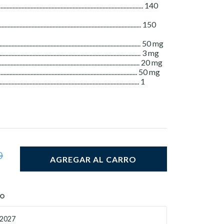
.............................................................................. 140
................................................................................ 150
................................................................................. 50 mg
................................................................................. 3 mg
................................................................................. 20 mg
................................................................................. 50 mg
.................................................................................. 1
0
AGREGAR AL CARRO
TO
2027