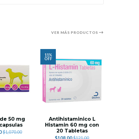
VER MÁS PRODUCTOS
11%
6%
OFF
OFF
 de 50 mg
Antihistaminico L
Atopica
capsulas
Histamin 60 mg con
30 Cap
20 Tabletas
P
0
$1,070.00
$108.00
$1,219.
$121.00