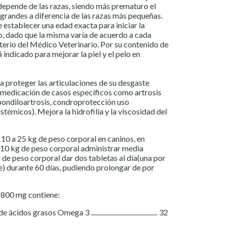
depende de las razas, siendo más prematuro el
 grandes a diferencia de las razas más pequeñas.
 establecer una edad exacta para iniciar la
o, dado que la misma varía de acuerdo a cada
iterio del Médico Veterinario. Por su contenido de
indicado para mejorar la piel y el pelo en
 proteger las articulaciones de su desgaste
a medicación de casos específicos como artrosis
pondiloartrosis, condroprotección uso
témicos). Mejora la hidrofilia y la viscosidad del
 10 a 25 kg de peso corporal en caninos, en
 10 kg de peso corporal administrar media
 de peso corporal dar dos tabletas al día(una por
de) durante 60 días, pudiendo prolongar de por
1800 mg contiene:
s grasos Omega 3 ............................................ 32