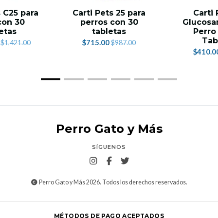
s C25 para
Carti Pets 25 para
Carti 
con 30
perros con 30
Glucosa
etas
tabletas
Perro
Tab
$715.00
$1,421.00
$987.00
$410.0
Perro Gato y Más
SÍGUENOS
Perro Gato y Más 2026. Todos los derechos reservados.
MÉTODOS DE PAGO ACEPTADOS