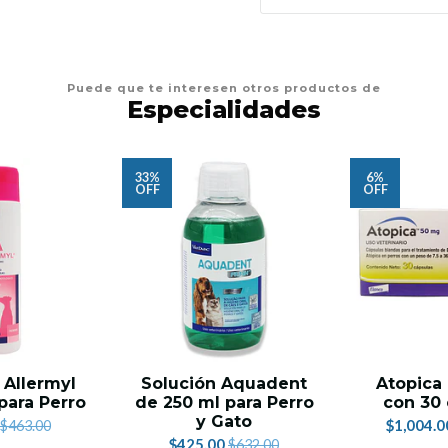
Puede que te interesen otros productos de
Especialidades
33%
6%
OFF
OFF
Allermyl
Solución Aquadent
Atopica
para Perro
de 250 ml para Perro
con 30 
y Gato
$1,004.0
$463.00
$425.00
$632.00