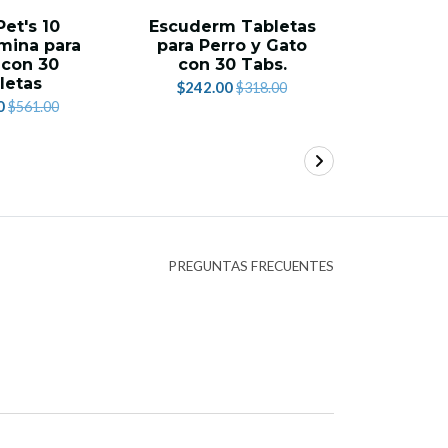
Pet's 10
Escuderm Tabletas
Complet
mina para
para Perro y Gato
Y
 con 30
con 30 Tabs.
Multivit
letas
Gato
$242.00
$318.00
0
$218.
$561.00
PREGUNTAS FRECUENTES