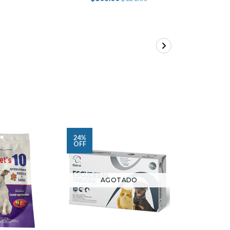
24%
32%
OFF
OFF
AGOTADO