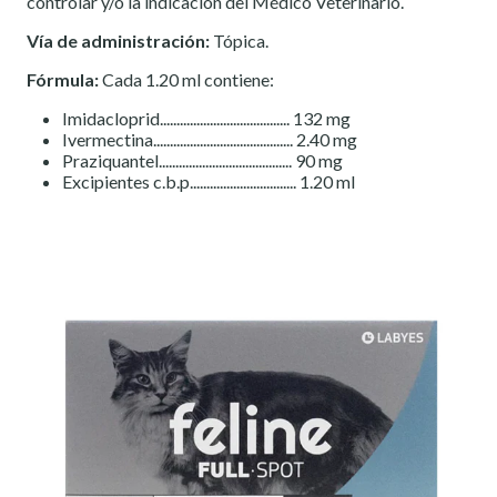
controlar y/o la indicación del Médico Veterinario.
Vía de administración:
Tópica.
Fórmula:
Cada 1.20 ml contiene:
Imidacloprid....................................... 132 mg
Ivermectina.......................................... 2.40 mg
Praziquantel........................................ 90 mg
Excipientes c.b.p................................ 1.20 ml