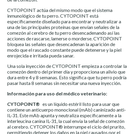
CYTOPOINT actúa del mismo modo que el sistema
inmunológico de tu perro. CYTOPOINT está
específicamente diseñado para encontrar y neutralizar a
una de las principales proteínas que envían señales de la
comezón al cerebro de tu perro desencadenando así las
acciones de rascarse, lamerse o morderse. CYTOPOINT
bloquea las señales que desencadenan la aparición de
modo que el rascado constante puede detenerse y la piel
enrojecida e irritada pueda sanar.
Una sola inyección de CYTOPOINT empieza a controlar la
comezón dentro del primer día y proporciona un alivio que
dura entre 4 y 8 semanas. Esto significa que tu perro podría
pasar hasta 8 semanas sin necesitar una nueva inyección.
Información para uso del médico veterinario:
CYTOPOINT®
es un líquido estéril listo para usar que
contiene un anticuerpo monoclonal (mAb) caninizado anti-
IL-31. Este mAb apunta y neutraliza específicamente a la
interleucina canina IL-31, la cual envía la señal de comezón
al cerebro. CYTOPOINT® interrumpe el ciclo del prurito,
permitiendo detener los daños en la piel causados ​​por el